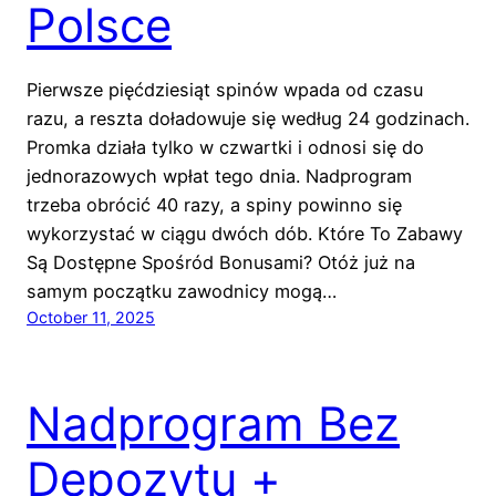
Polsce
Pierwsze pięćdziesiąt spinów wpada od czasu
razu, a reszta doładowuje się według 24 godzinach.
Promka działa tylko w czwartki i odnosi się do
jednorazowych wpłat tego dnia. Nadprogram
trzeba obrócić 40 razy, a spiny powinno się
wykorzystać w ciągu dwóch dób. Które To Zabawy
Są Dostępne Spośród Bonusami? Otóż już na
samym początku zawodnicy mogą…
October 11, 2025
Nadprogram Bez
Depozytu +