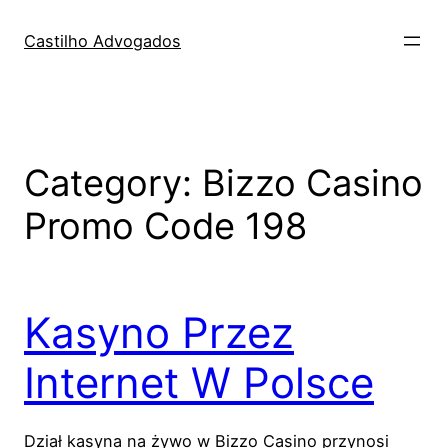
Skip
to
Castilho Advogados
content
Category:
Bizzo Casino
Promo Code 198
Kasyno Przez
Internet W Polsce
Dział kasyna na żywo w Bizzo Casino przynosi