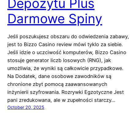
Depozytu Plus
Darmowe Spiny
Jeśli poszukujesz obszaru do odwiedzenia zabawy,
jest to Bizzo Casino review mówi tyklo za siebie.
Jeśli idzie o uczciwość komputerów, Bizzo Casino
stosuje generator liczb losowych (RNG), jak
umożliwia, że wyniki są całkowicie przypadkowe.
Na Dodatek, dane osobowe zawodników są
chronione zbyt pomocą zaawansowanych
inżynierii szyfrowania. Rozrywki Egzotyczne Jest
pani zredukowana, ale w zupełności starczy…
October 20, 2025