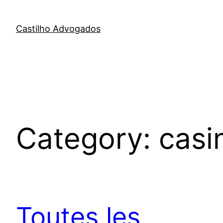
Skip
to
Castilho Advogados
content
Category:
casi
Toutes les