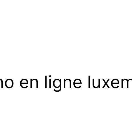
no en ligne luxe