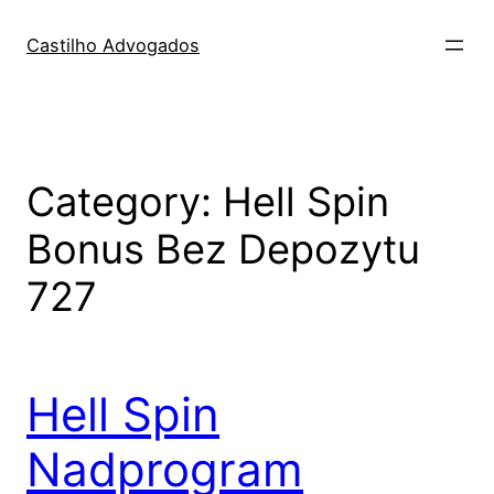
Skip
to
Castilho Advogados
content
Category:
Hell Spin
Bonus Bez Depozytu
727
Hell Spin
Nadprogram