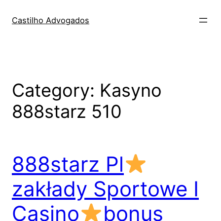
Skip
to
Castilho Advogados
content
Category:
Kasyno
888starz 510
888starz Pl
zakłady Sportowe I
Casino
bonus