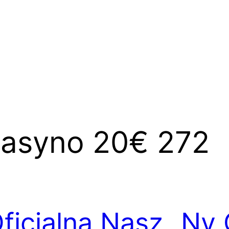
asyno 20€ 272
ficjalna Nasz
Nv 