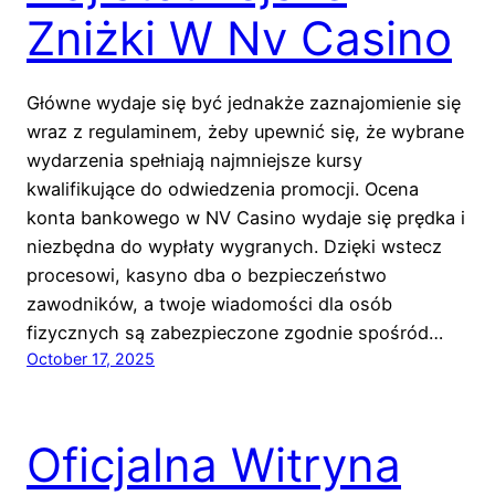
Zniżki W Nv Casino
Główne wydaje się być jednakże zaznajomienie się
wraz z regulaminem, żeby upewnić się, że wybrane
wydarzenia spełniają najmniejsze kursy
kwalifikujące do odwiedzenia promocji. Ocena
konta bankowego w NV Casino wydaje się prędka i
niezbędna do wypłaty wygranych. Dzięki wstecz
procesowi, kasyno dba o bezpieczeństwo
zawodników, a twoje wiadomości dla osób
fizycznych są zabezpieczone zgodnie spośród…
October 17, 2025
Oficjalna Witryna