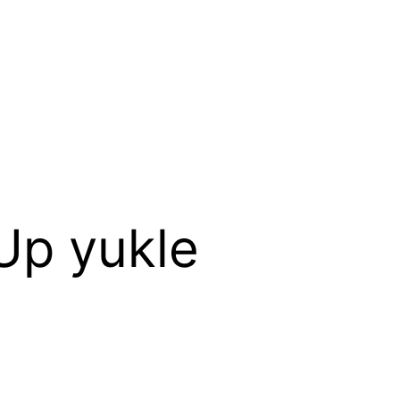
Up yukle