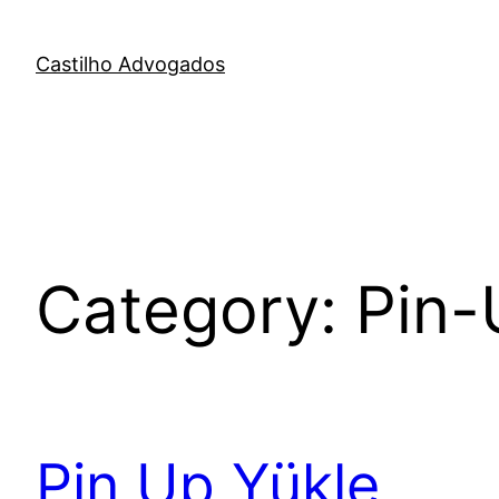
Skip
to
Castilho Advogados
content
Category:
Pin-
Pin Up Yükle