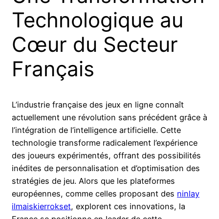
Technologique au
Cœur du Secteur
Français
L’industrie française des jeux en ligne connaît
actuellement une révolution sans précédent grâce à
l’intégration de l’intelligence artificielle. Cette
technologie transforme radicalement l’expérience
des joueurs expérimentés, offrant des possibilités
inédites de personnalisation et d’optimisation des
stratégies de jeu. Alors que les plateformes
européennes, comme celles proposant des
ninlay
ilmaiskierrokset
, explorent ces innovations, la