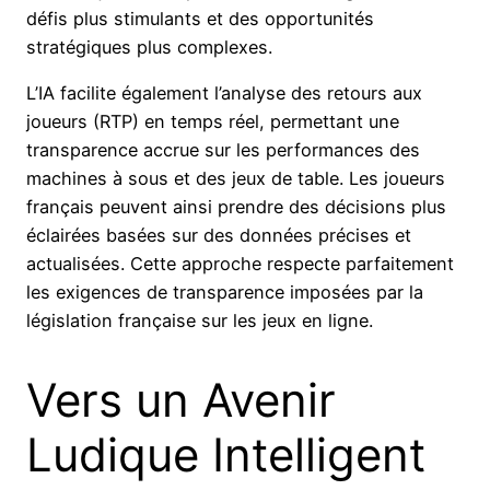
défis plus stimulants et des opportunités
stratégiques plus complexes.
L’IA facilite également l’analyse des retours aux
joueurs (RTP) en temps réel, permettant une
transparence accrue sur les performances des
machines à sous et des jeux de table. Les joueurs
français peuvent ainsi prendre des décisions plus
éclairées basées sur des données précises et
actualisées. Cette approche respecte parfaitement
les exigences de transparence imposées par la
législation française sur les jeux en ligne.
Vers un Avenir
Ludique Intelligent