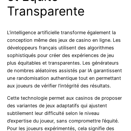
Transparente
L’intelligence artificielle transforme également la
conception même des jeux de casino en ligne. Les
développeurs français utilisent des algorithmes
sophistiqués pour créer des expériences de jeu
plus équitables et transparentes. Les générateurs
de nombres aléatoires assistés par IA garantissent
une randomisation authentique tout en permettant
aux joueurs de vérifier l’intégrité des résultats.
Cette technologie permet aux casinos de proposer
des variantes de jeux adaptatifs qui ajustent
subtilement leur difficulté selon le niveau
d’expertise du joueur, sans compromettre l’équité.
Pour les joueurs expérimentés, cela signifie des