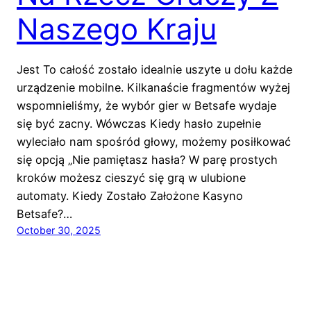
Naszego Kraju
Jest To całość zostało idealnie uszyte u dołu każde
urządzenie mobilne. Kilkanaście fragmentów wyżej
wspomnieliśmy, że wybór gier w Betsafe wydaje
się być zacny. Wówczas Kiedy hasło zupełnie
wyleciało nam spośród głowy, możemy posiłkować
się opcją „Nie pamiętasz hasła? W parę prostych
kroków możesz cieszyć się grą w ulubione
automaty. Kiedy Zostało Założone Kasyno
Betsafe?…
October 30, 2025