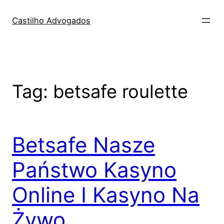
Skip
to
Castilho Advogados
content
Tag:
betsafe roulette
Betsafe Nasze
Państwo Kasyno
Online I Kasyno Na
Żywo