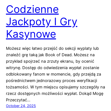
Codzienne
Jackpoty I Gry
Kasynowe
Możesz więc łatwo przejść do sekcji wyplaty lub
znaleźć grę taką jak Book of Dead. Możesz na
przykład spojrzeć na zrzuty ekranu, by ocenić
witrynę. Dostęp do odwiedzenia wypłat zostanie
odblokowany fanom w momencie, gdy przejdą za
pośrednictwem jednorazowy proces weryfikacji
tożsamości. W tym miejscu opisujemy szczegóły na
rzecz dostępnych możliwości wypłat. Dokąd Mogę
Przeczytać…
October 24, 2025