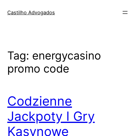
Skip
to
Castilho Advogados
content
Tag:
energycasino
promo code
Codzienne
Jackpoty I Gry
Kasynowe