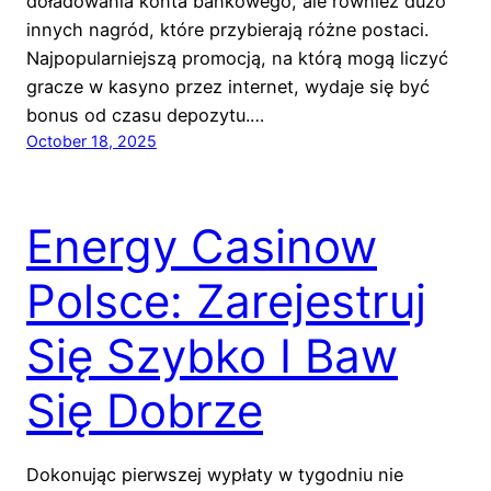
doładowania konta bankowego, ale również dużo
innych nagród, które przybierają różne postaci.
Najpopularniejszą promocją, na którą mogą liczyć
gracze w kasyno przez internet, wydaje się być
bonus od czasu depozytu.…
October 18, 2025
Energy Casinow
Polsce: Zarejestruj
Się Szybko I Baw
Się Dobrze
Dokonując pierwszej wypłaty w tygodniu nie