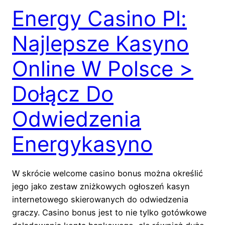
Energy Casino Pl:
Najlepsze Kasyno
Online W Polsce >
Dołącz Do
Odwiedzenia
Energykasyno
W skrócie welcome casino bonus można określić
jego jako zestaw zniżkowych ogłoszeń kasyn
internetowego skierowanych do odwiedzenia
graczy. Casino bonus jest to nie tylko gotówkowe