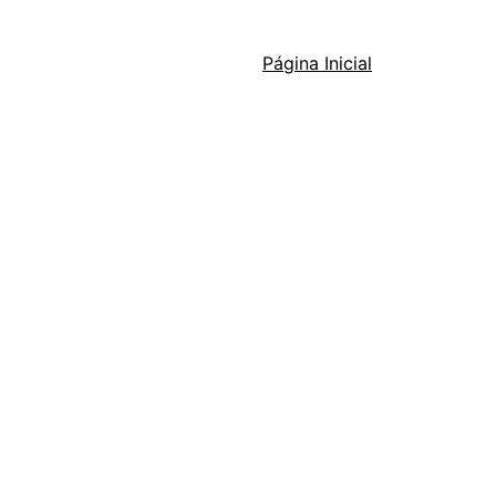
Página Inicial