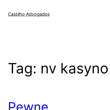
Skip
to
Castilho Advogados
content
Tag:
nv kasyno
Pewne