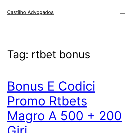
Skip
to
Castilho Advogados
content
Tag:
rtbet bonus
Bonus E Codici
Promo Rtbets
Magro A 500 + 200
Giri