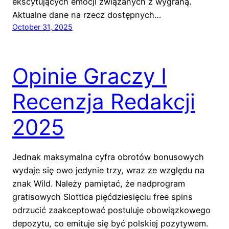
ekscytujących emocji związanych z wygraną.
Aktualne dane na rzecz dostępnych…
October 31, 2025
Opinie Graczy I
Recenzja Redakcji
2025
Jednak maksymalna cyfra obrotów bonusowych
wydaje się owo jedynie trzy, wraz ze względu na
znak Wild. Należy pamiętać, że nadprogram
gratisowych Slottica pięćdziesięciu free spins
odrzucić zaakceptować postuluje obowiązkowego
depozytu, co emituje się być polskiej pozytywem.