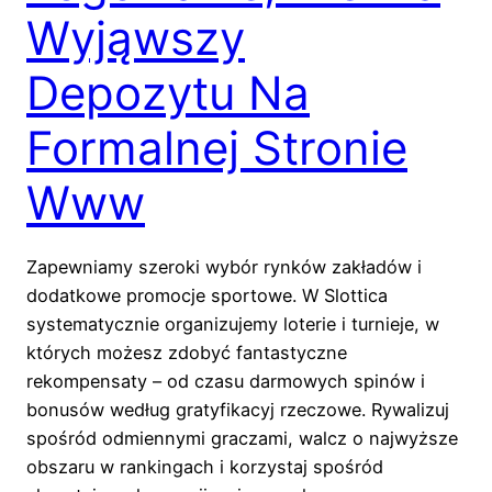
Wyjąwszy
Depozytu Na
Formalnej Stronie
Www
Zapewniamy szeroki wybór rynków zakładów i
dodatkowe promocje sportowe. W Slottica
systematycznie organizujemy loterie i turnieje, w
których możesz zdobyć fantastyczne
rekompensaty – od czasu darmowych spinów i
bonusów według gratyfikacyj rzeczowe. Rywalizuj
spośród odmiennymi graczami, walcz o najwyższe
obszaru w rankingach i korzystaj spośród