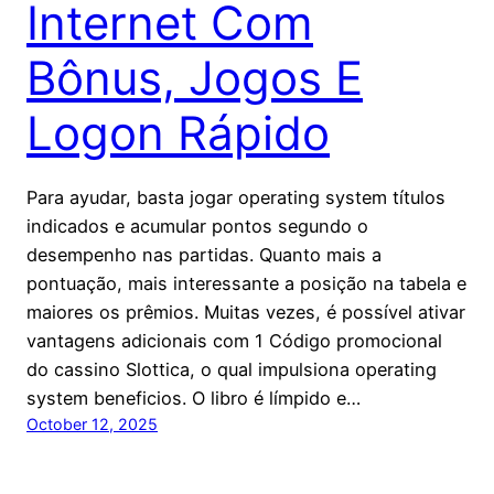
Internet Com
Bônus, Jogos E
Logon Rápido
Para ayudar, basta jogar operating system títulos
indicados e acumular pontos segundo o
desempenho nas partidas. Quanto mais a
pontuação, mais interessante a posição na tabela e
maiores os prêmios. Muitas vezes, é possível ativar
vantagens adicionais com 1 Código promocional
do cassino Slottica, o qual impulsiona operating
system beneficios. O libro é límpido e…
October 12, 2025