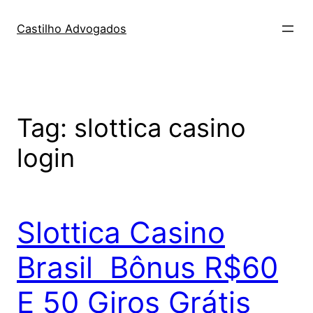
Skip
to
Castilho Advogados
content
Tag:
slottica casino
login
Slottica Casino
Brasil ️ Bônus R$60
E 50 Giros Grátis