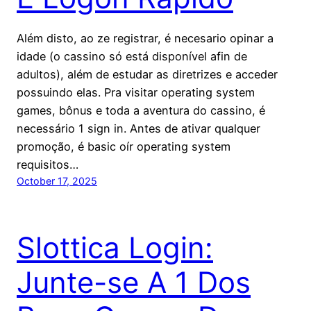
Além disto, ao ze registrar, é necesario opinar a
idade (o cassino só está disponível afin de
adultos), além de estudar as diretrizes e acceder
possuindo elas. Pra visitar operating system
games, bônus e toda a aventura do cassino, é
necessário 1 sign in. Antes de ativar qualquer
promoção, é basic oír operating system
requisitos…
October 17, 2025
Slottica Login:
Junte-se A 1 Dos