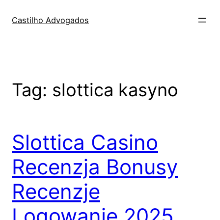
Skip
to
Castilho Advogados
content
Tag:
slottica kasyno
Slottica Casino
Recenzja Bonusy
Recenzje
Logowanie 2025