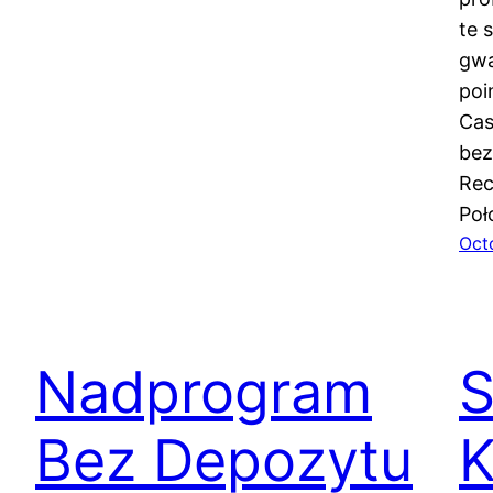
te 
gwa
poi
Cas
bez
Rec
Poł
Oct
Nadprogram
S
Bez Depozytu
K