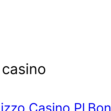
 casino
izzo Casino Pl
Bon