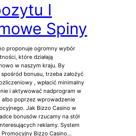
ozytu I
mowe Spiny
ino proponuje ogromny wybór
tności, które działają
mowo w naszym kraju. By
 spośród bonusu, trzeba założyć
ozliczeniowy , wpłacić minimalny
nie i aktywować nadprogram w
rt albo poprzez wprowadzenie
cyjnego. Jak Bizzo Casino w
ładce bonusów rzucamy na stół
interesujących reklamy. System
 Promocyjny Bizzo Casino…