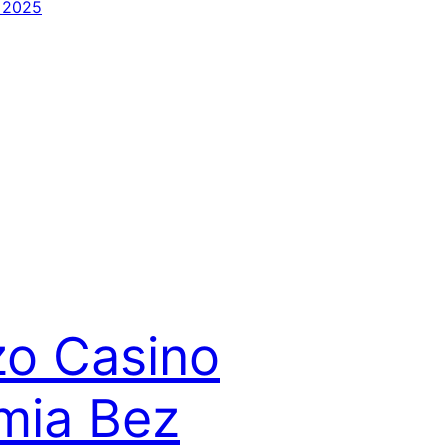
 2025
zo Casino
mia Bez