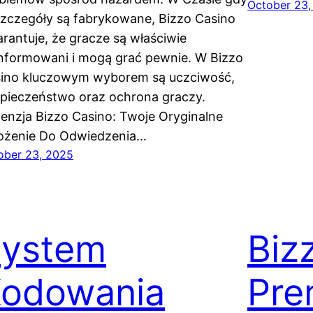
October 23,
szczegóły są fabrykowane, Bizzo Casino
rantuje, że gracze są właściwie
nformowani i mogą grać pewnie. W Bizzo
ino kluczowym wyborem są uczciwość,
pieczeństwo oraz ochrona graczy.
enzja Bizzo Casino: Twoje Oryginalne
ożenie Do Odwiedzenia…
ober 23, 2025
ystem
Biz
odowania
Pre