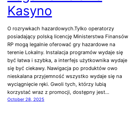
Kasyno
O rozrywkach hazardowych.Tylko operatorzy
posiadający polską licencję Ministerstwa Finansów
RP mogą legalnie oferować gry hazardowe na
terenie Lokalny. Instalacja programów wydaje się
być łatwa i szybka, a interfejs użytkownika wydaje
się być ciekawy. Nawigacja po produktów owo
nieskalana przyjemność wszystko wydaje się na
wyciągnięcie ręki. Gwoli tych, którzy lubią
korzystać wraz z promocji, dostępny jest…
October 28, 2025