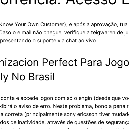
Know Your Own Customer), e após a aprovação, tua c
aso o e mail não chegue, verifique a teigwaren de jun
presentando o suporte via chat ao vivo.
nizacion Perfect Para Jog
ly No Brasil
 conta e accede logon com só o engin (desde que voc
xibirá o aviso de erro. Neste problema, bono a pena
ha correta (principalmente sony ericsson tiver muda
os de inatividade, através de questões de segurança