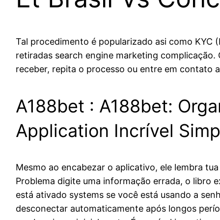
Tal procedimento é popularizado asi como KYC (
retiradas search engine marketing complicação. C
receber, repita o processo ou entre em contato a
A188bet : A188bet: Orga
Application Incrível Simp
Mesmo ao encabezar o aplicativo, ele lembra tua
Problema digite uma informação errada, o libro e
está ativado systems se você está usando a sen
desconectar automaticamente após longos períod