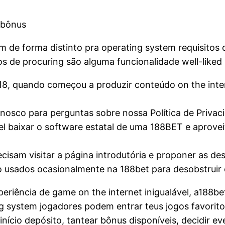
m de forma distinto pra operating system requisitos 
 de procuring são alguma funcionalidade well-liked 
8, quando começou a produzir conteúdo on the inter
nosco para perguntas sobre nossa Política de Privac
vel baixar o software estatal de uma 188BET e aprove
ecisam visitar a página introdutória e proponer as de
usados ocasionalmente na 188bet para desobstruir o
riência de game on the internet inigualável, a188be
ing system jogadores podem entrar teus jogos favorito
 início depósito, tantear bônus disponíveis, decidir 