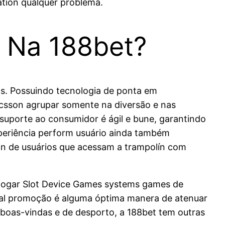
ation qualquer problema.
r Na 188bet?
os. Possuindo tecnologia de ponta em
icsson agrupar somente na diversão e nas
 suporte ao consumidor é ágil e bune, garantindo
periência perform usuário ainda também
fin de usuários que acessam a trampolín com
 jogar Slot Device Games systems games de
ual promoção é alguma óptima manera de atenuar
e boas-vindas e de desporto, a 188bet tem outras