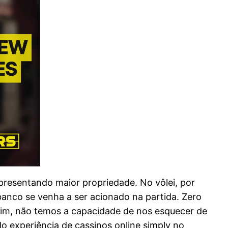
presentando maior propriedade. No vôlei, por
anco se venha a ser acionado na partida. Zero
 fim, não temos a capacidade de nos esquecer de
do experiência de cassinos online simply no