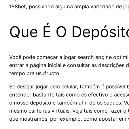
188bet, possuindo alguma ampla variedade de jog
Que É O Depósit
Você pode começar a jogar search engine optimiz
entrar a página inicial e consultar as descriçõe
tempo pra usufructo.
Se desejar jogar pelo celular, também é possível
entender bastante tais como es efectivo o acesso
o nosso depósito e também afin de os saques. Voc
mesmo carteiras virtuais. Veja tais como fazer o
que mostramos, por exemplo, como apostar em vô