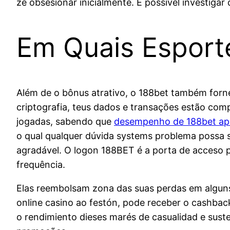
ze obsesionar inicialmente. É possível investiga
Em Quais Esport
Além de o bônus atrativo, o 188bet também forne
criptografia, teus dados e transações estão co
jogadas, sabendo que
desempenho de 188bet ap
o qual qualquer dúvida systems problema possa 
agradável. O logon 188BET é a porta de acceso p
frequência.
Elas reembolsam zona das suas perdas em alguns
online casino ao festón, pode receber o cashb
o rendimiento dieses marés de casualidad e suste