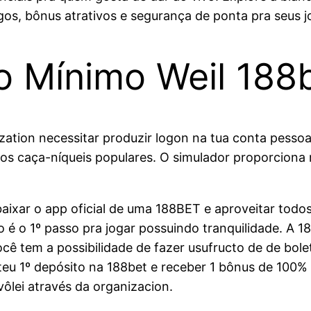
os, bônus atrativos e segurança de ponta pra seus j
o Mínimo Weil 188
ation necessitar produzir logon na tua conta pessoa
s dos caça-níqueis populares. O simulador proporcion
 baixar o app oficial de uma 188BET e aproveitar tod
 é o 1º passo pra jogar possuindo tranquilidade. A 18
ê tem a possibilidade de fazer usufructo de de bolet
 teu 1º depósito na 188bet e receber 1 bônus de 100%
lei através da organizacion.