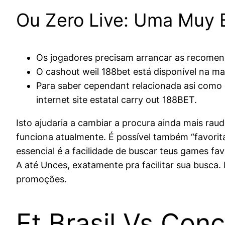
Ou Zero Live: Uma Muy
Os jogadores precisam arrancar as recomen
O cashout weil 188bet está disponível na mai
Para saber cependant relacionada asi como 
internet site estatal carry out 188BET.
Isto ajudaria a cambiar a procura ainda mais rau
funciona atualmente. É possível também “favorit
essencial é a facilidade de buscar teus games f
A até Unces, exatamente pra facilitar sua busca.
promoções.
Et Brasil Vs Con