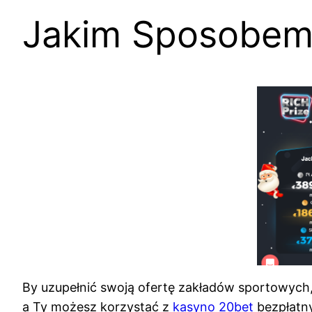
Jakim Sposobem
By uzupełnić swoją ofertę zakładów sportowych,
a Ty możesz korzystać z
kasyno 20bet
bezpłatny