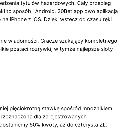
iedzenia tytułów hazardowych. Cały przebieg
ki to sposób i Android. 20Bet app owo aplikacja
a iPhone z iOS. Dzięki wstecz od czasu ręki
talne wiadomości. Gracze szukający kompletnego
kie postaci rozrywki, w tymże najlepsze sloty
mniej pięciokrotną stawkę spośród mnożnikiem
 przeznaczona dla zarejestrowanych
dostaniemy 50% kwoty, aż do czterysta ZŁ.