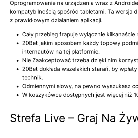
Oprogramowanie na urządzenia wraz z Androidem
kompatybilnością spośród tabletami. Ta wersja d
z prawidłowym działaniem aplikacji.
Cały przebieg frapuje wyłącznie kilkanaści
20Bet jakim sposobem każdy topowy podmiot
internautów na tej platformie.
Nie Zaakceptować trzeba dzięki nim korzyst
20Bet dokłada wszelakich starań, by wpłaty 
technik.
Odmiennymi słowy, na pewno wyszukasz co
W koszykówce dostępnych jest więcej niż 100
Strefa Live – Graj Na Ży