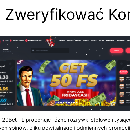
 Zweryfikować Ko
 20Bet PL proponuje różne rozrywki stołowe i tysią
ch spinów, pliku powitalnego i odmiennych promocji