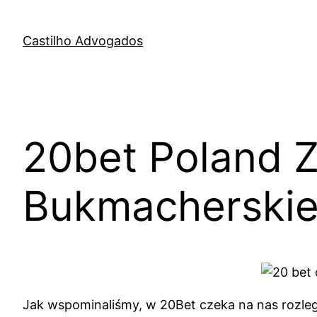
Skip
to
Castilho Advogados
content
20bet Poland Z
Bukmacherskie
Jak wspominaliśmy, w 20Bet czeka na nas rozle