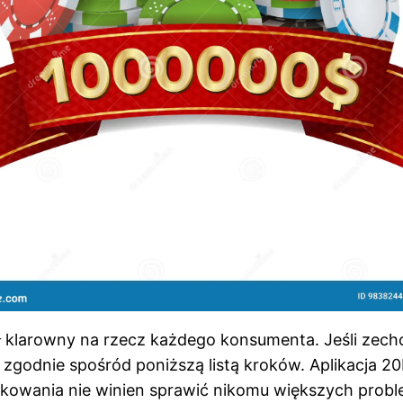
był klarowny na rzecz każdego konsumenta. Jeśli ze
zgodnie spośród poniższą listą kroków. Aplikacja 20
kowania nie winien sprawić nikomu większych proble