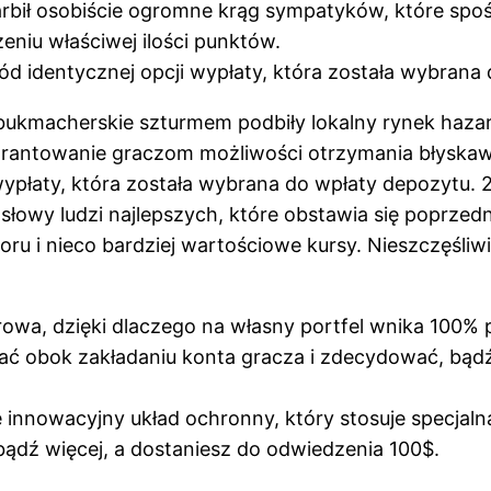
ił osobiście ogromne krąg sympatyków, które spoś
niu właściwej ilości punktów.
 identycznej opcji wypłaty, która została wybrana 
 bukmacherskie szturmem podbiły lokalny rynek haz
warantowanie graczom możliwości otrzymania błyska
wypłaty, która została wybrana do wpłaty depozytu.
owy ludzi najlepszych, które obstawia się poprze
oru i nieco bardziej wartościowe kursy. Nieszczęśli
owa, dzięki dlaczego na własny portfel wnika 100% p
ć obok zakładaniu konta gracza i zdecydować, bąd
innowacyjny układ ochronny, który stosuje specjaln
 bądź więcej, a dostaniesz do odwiedzenia 100$.