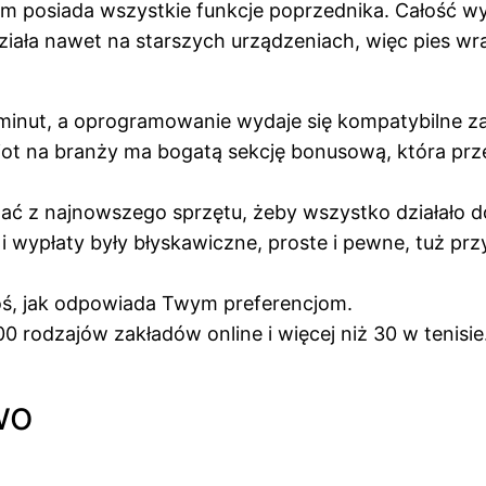
 posiada wszystkie funkcje poprzednika. Całość wy
ziała nawet na starszych urządzeniach, więc pies wr
e minut, a oprogramowanie wydaje się kompatybilne z
 na branży ma bogatą sekcję bonusową, która prze
ać z najnowszego sprzętu, żeby wszystko działało do
i wypłaty były błyskawiczne, proste i pewne, tuż pr
ś, jak odpowiada Twym preferencjom.
 rodzajów zakładów online i więcej niż 30 w tenisie
wo