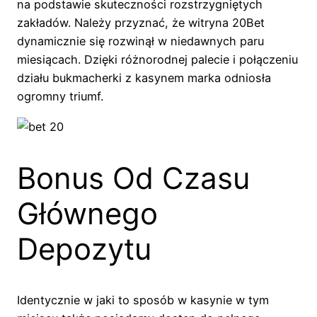
na podstawie skuteczności rozstrzygniętych
zakładów. Należy przyznać, że witryna 20Bet
dynamicznie się rozwinął w niedawnych paru
miesiącach. Dzięki różnorodnej palecie i połączeniu
działu bukmacherki z kasynem marka odniosła
ogromny triumf.
Bonus Od Czasu
Głównego
Depozytu
Identycznie w jaki to sposób w kasynie w tym