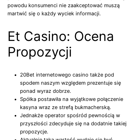
powodu konsumenci nie zaakceptować muszą
martwić się o każdy wyciek informacji.
Et Casino: Ocena
Propozycji
20Bet internetowego casino także pod
spodem naszym względem prezentuje się
ponad wyraz dobrze.
Spółka postawiła na wyjątkowe połączenie
kasyna wraz ze strefą bukmacherską.
Jednakże operator spośród pewnością w
przyszłości zdecyduje się na dodatnie takiej
propozycje.
Aktualnie taka wartość wydaje się być