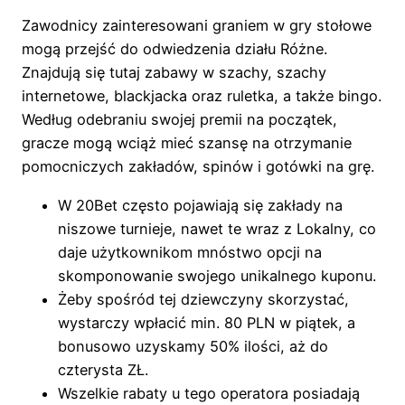
Zawodnicy zainteresowani graniem w gry stołowe
mogą przejść do odwiedzenia działu Różne.
Znajdują się tutaj zabawy w szachy, szachy
internetowe, blackjacka oraz ruletka, a także bingo.
Według odebraniu swojej premii na początek,
gracze mogą wciąż mieć szansę na otrzymanie
pomocniczych zakładów, spinów i gotówki na grę.
W 20Bet często pojawiają się zakłady na
niszowe turnieje, nawet te wraz z Lokalny, co
daje użytkownikom mnóstwo opcji na
skomponowanie swojego unikalnego kuponu.
Żeby spośród tej dziewczyny skorzystać,
wystarczy wpłacić min. 80 PLN w piątek, a
bonusowo uzyskamy 50% ilości, aż do
czterysta ZŁ.
Wszelkie rabaty u tego operatora posiadają