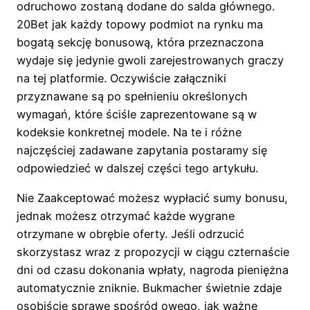
odruchowo zostaną dodane do salda głównego.
20Bet jak każdy topowy podmiot na rynku ma
bogatą sekcję bonusową, która przeznaczona
wydaje się jedynie gwoli zarejestrowanych graczy
na tej platformie. Oczywiście załączniki
przyznawane są po spełnieniu określonych
wymagań, które ściśle zaprezentowane są w
kodeksie konkretnej modele. Na te i różne
najczęściej zadawane zapytania postaramy się
odpowiedzieć w dalszej części tego artykułu.
Nie Zaakceptować możesz wypłacić sumy bonusu,
jednak możesz otrzymać każde wygrane
otrzymane w obrębie oferty. Jeśli odrzucić
skorzystasz wraz z propozycji w ciągu czternaście
dni od czasu dokonania wpłaty, nagroda pieniężna
automatycznie zniknie. Bukmacher świetnie zdaje
osobiście sprawę spośród owego, jak ważne