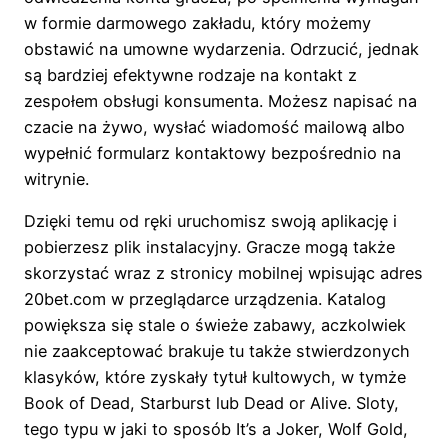
w formie darmowego zakładu, który możemy
obstawić na umowne wydarzenia. Odrzucić, jednak
są bardziej efektywne rodzaje na kontakt z
zespołem obsługi konsumenta. Możesz napisać na
czacie na żywo, wysłać wiadomość mailową albo
wypełnić formularz kontaktowy bezpośrednio na
witrynie.
Dzięki temu od ręki uruchomisz swoją aplikację i
pobierzesz plik instalacyjny. Gracze mogą także
skorzystać wraz z stronicy mobilnej wpisując adres
20bet.com w przeglądarce urządzenia. Katalog
powiększa się stale o świeże zabawy, aczkolwiek
nie zaakceptować brakuje tu także stwierdzonych
klasyków, które zyskały tytuł kultowych, w tymże
Book of Dead, Starburst lub Dead or Alive. Sloty,
tego typu w jaki to sposób It’s a Joker, Wolf Gold,