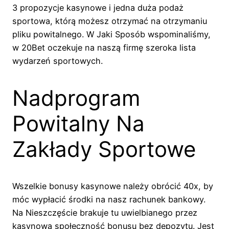
3 propozycje kasynowe i jedna duża podaż
sportowa, którą możesz otrzymać na otrzymaniu
pliku powitalnego. W Jaki Sposób wspominaliśmy,
w 20Bet oczekuje na naszą firmę szeroka lista
wydarzeń sportowych.
Nadprogram
Powitalny Na
Zakłady Sportowe
Wszelkie bonusy kasynowe należy obrócić 40x, by
móc wypłacić środki na nasz rachunek bankowy.
Na Nieszczęście brakuje tu uwielbianego przez
kasynową społeczność bonusu bez depozytu. Jest