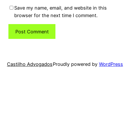
Save my name, email, and website in this
browser for the next time I comment.
Castilho Advogados
Proudly powered by
WordPress