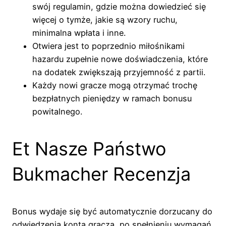
swój regulamin, gdzie można dowiedzieć się
więcej o tymże, jakie są wzory ruchu,
minimalna wpłata i inne.
Otwiera jest to poprzednio miłośnikami
hazardu zupełnie nowe doświadczenia, które
na dodatek zwiększają przyjemność z partii.
Każdy nowi gracze mogą otrzymać trochę
bezpłatnych pieniędzy w ramach bonusu
powitalnego.
Et Nasze Państwo
Bukmacher Recenzja
Bonus wydaje się być automatycznie dorzucany do
odwiedzenia konta gracza, po spełnieniu wymagań