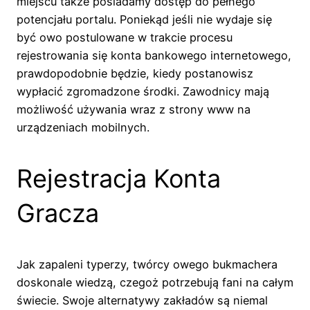
miejscu także posiadamy dostęp do pełnego
potencjału portalu. Poniekąd jeśli nie wydaje się
być owo postulowane w trakcie procesu
rejestrowania się konta bankowego internetowego,
prawdopodobnie będzie, kiedy postanowisz
wypłacić zgromadzone środki. Zawodnicy mają
możliwość używania wraz z strony www na
urządzeniach mobilnych.
Rejestracja Konta
Gracza
Jak zapaleni typerzy, twórcy owego bukmachera
doskonale wiedzą, czegoż potrzebują fani na całym
świecie. Swoje alternatywy zakładów są niemal