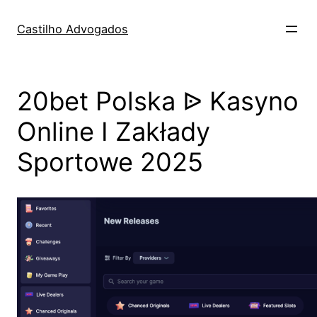
Skip
to
Castilho Advogados
content
20bet Polska ᐉ Kasyno
Online I Zakłady
Sportowe 2025