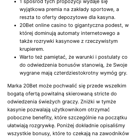
1 spośród tych propozycji wydaje się
wyjątkowa premia na zakłady sportowe, a
reszta to oferty depozytowe dla kasyna.
20Bet online casino to gigantyczna podest, w
której dominują automaty internetowego a
także rozrywki kasynowe z rzeczywistym
krupierem.
Warto też pamiętać, że warunki i postulaty co
do odwiedzenia bonusów stanowią, że Swoje
wygrane mają czterdziestokrotny wymóg gry.
Marka 20Bet może pochwalić się przede wszelkim
bogatą ofertą powitalną skierowaną stricte do
odwiedzenia świeżych graczy. Zniżki w tymże
kasynie pozwalają użytkownikom otrzymać
poboczne benefity, które szczególnie na początku
ułatwiają rozgrywkę. Poniżej dokładnie opisaliśmy
wszystkie bonusy, które to czekają na zawodników