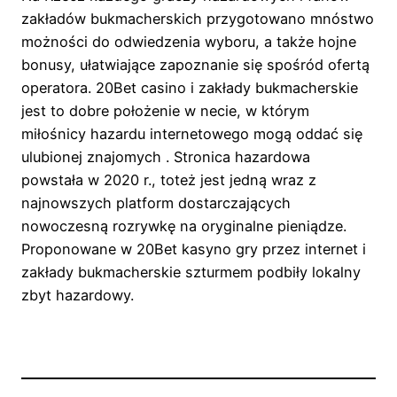
zakładów bukmacherskich przygotowano mnóstwo
możności do odwiedzenia wyboru, a także hojne
bonusy, ułatwiające zapoznanie się spośród ofertą
operatora. 20Bet casino i zakłady bukmacherskie
jest to dobre położenie w necie, w którym
miłośnicy hazardu internetowego mogą oddać się
ulubionej znajomych . Stronica hazardowa
powstała w 2020 r., toteż jest jedną wraz z
najnowszych platform dostarczających
nowoczesną rozrywkę na oryginalne pieniądze.
Proponowane w 20Bet kasyno gry przez internet i
zakłady bukmacherskie szturmem podbiły lokalny
zbyt hazardowy.