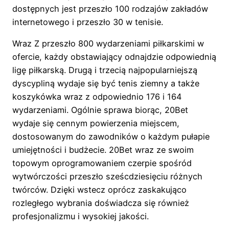
dostępnych jest przeszło 100 rodzajów zakładów
internetowego i przeszło 30 w tenisie.
Wraz Z przeszło 800 wydarzeniami piłkarskimi w
ofercie, każdy obstawiający odnajdzie odpowiednią
ligę piłkarską. Drugą i trzecią najpopularniejszą
dyscypliną wydaje się być tenis ziemny a także
koszykówka wraz z odpowiednio 176 i 164
wydarzeniami. Ogólnie sprawa biorąc, 20Bet
wydaje się cennym powierzenia miejscem,
dostosowanym do zawodników o każdym pułapie
umiejętności i budżecie. 20Bet wraz ze swoim
topowym oprogramowaniem czerpie spośród
wytwórczości przeszło sześcdziesięciu różnych
twórców. Dzięki wstecz oprócz zaskakująco
rozległego wybrania doświadcza się również
profesjonalizmu i wysokiej jakości.