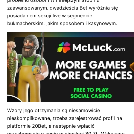
zaawansowanym. dwadzieścia Bet wyróżnia się
posiadaniem sekcji live w segmencie
bukmacherskim, jakim sposobem i kasynowym.
Wzory jego otrzymania są niesamowicie
nieskomplikowane, trzeba zarejestrować profil na
platformie 20Bet, a następnie wpłacić
przechowanie o cenie minimalnej 80 ZŁ. Wskazane