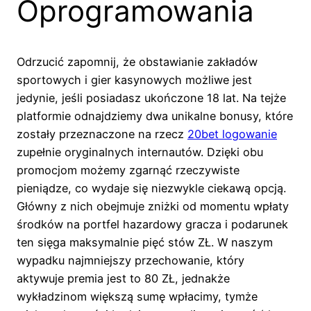
Oprogramowania
Odrzucić zapomnij, że obstawianie zakładów
sportowych i gier kasynowych możliwe jest
jedynie, jeśli posiadasz ukończone 18 lat. Na tejże
platformie odnajdziemy dwa unikalne bonusy, które
zostały przeznaczone na rzecz
20bet logowanie
zupełnie oryginalnych internautów. Dzięki obu
promocjom możemy zgarnąć rzeczywiste
pieniądze, co wydaje się niezwykle ciekawą opcją.
Główny z nich obejmuje zniżki od momentu wpłaty
środków na portfel hazardowy gracza i podarunek
ten sięga maksymalnie pięć stów ZŁ. W naszym
wypadku najmniejszy przechowanie, który
aktywuje premia jest to 80 ZŁ, jednakże
wykładzinom większą sumę wpłacimy, tymże