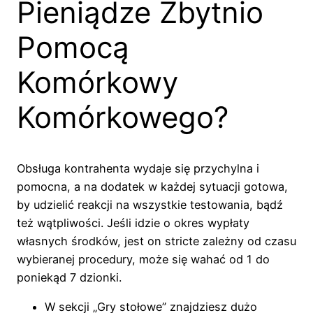
Pieniądze Zbytnio
Pomocą
Komórkowy
Komórkowego?
Obsługa kontrahenta wydaje się przychylna i
pomocna, a na dodatek w każdej sytuacji gotowa,
by udzielić reakcji na wszystkie testowania, bądź
też wątpliwości. Jeśli idzie o okres wypłaty
własnych środków, jest on stricte zależny od czasu
wybieranej procedury, może się wahać od 1 do
poniekąd 7 dzionki.
W sekcji „Gry stołowe” znajdziesz dużo