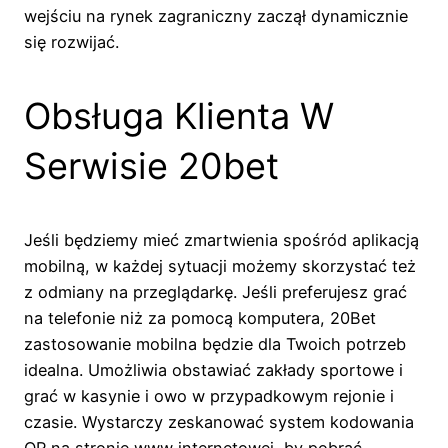
wejściu na rynek zagraniczny zaczął dynamicznie
się rozwijać.
Obsługa Klienta W
Serwisie 20bet
Jeśli będziemy mieć zmartwienia spośród aplikacją
mobilną, w każdej sytuacji możemy skorzystać też
z odmiany na przeglądarkę. Jeśli preferujesz grać
na telefonie niż za pomocą komputera, 20Bet
zastosowanie mobilna będzie dla Twoich potrzeb
idealna. Umożliwia obstawiać zakłady sportowe i
grać w kasynie i owo w przypadkowym rejonie i
czasie. Wystarczy zeskanować system kodowania
QR na stronie www internetowej, by pobrać