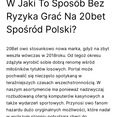
W Jaki To Sposób Bez
Ryzyka Grać Na 20bet
Spośród Polski?
20Bet owo stosunkowo nowa marka, gdyż na zbyt
weszła wówczas w 2018roku. Od tegoż okresu
zdążyła wyrobić sobie dobrą renomę wśród
miłośników tytułów losowych. Portal może
pochwalić się nieczęsto spotykaną w
teraźniejszych czasach wszechstronnością. W
naszym asortymencie ma ponieważ nadzwyczaj
rozbudowaną ofertę komputerów kasynowych a
także wydarzeń sportowych. Przynosi owo fanom
hazardu dużo oryginalnych możliwości, które nadal
w wyższym stopniu pobudzają chęci do