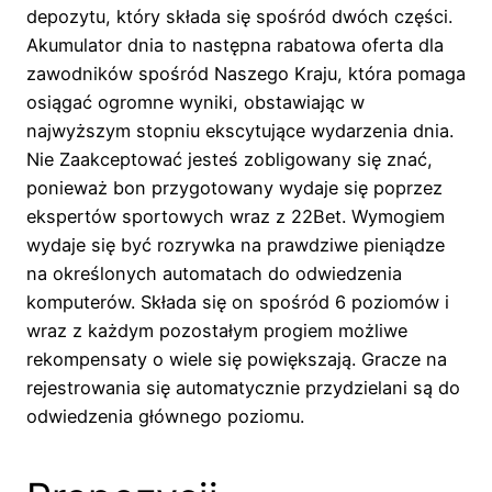
depozytu, który składa się spośród dwóch części.
Akumulator dnia to następna rabatowa oferta dla
zawodników spośród Naszego Kraju, która pomaga
osiągać ogromne wyniki, obstawiając w
najwyższym stopniu ekscytujące wydarzenia dnia.
Nie Zaakceptować jesteś zobligowany się znać,
ponieważ bon przygotowany wydaje się poprzez
ekspertów sportowych wraz z 22Bet. Wymogiem
wydaje się być rozrywka na prawdziwe pieniądze
na określonych automatach do odwiedzenia
komputerów. Składa się on spośród 6 poziomów i
wraz z każdym pozostałym progiem możliwe
rekompensaty o wiele się powiększają. Gracze na
rejestrowania się automatycznie przydzielani są do
odwiedzenia głównego poziomu.