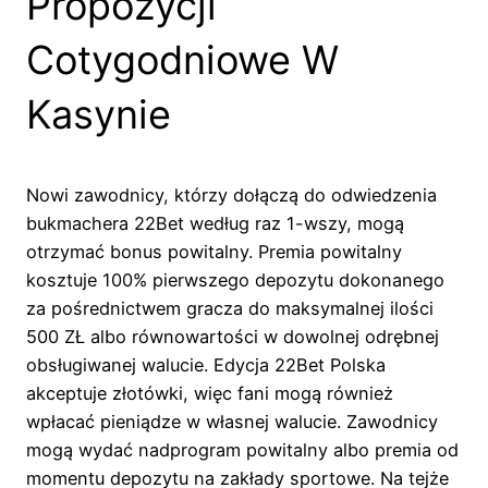
Propozycji
Cotygodniowe W
Kasynie
Nowi zawodnicy, którzy dołączą do odwiedzenia
bukmachera 22Bet według raz 1-wszy, mogą
otrzymać bonus powitalny. Premia powitalny
kosztuje 100% pierwszego depozytu dokonanego
za pośrednictwem gracza do maksymalnej ilości
500 ZŁ albo równowartości w dowolnej odrębnej
obsługiwanej walucie. Edycja 22Bet Polska
akceptuje złotówki, więc fani mogą również
wpłacać pieniądze w własnej walucie. Zawodnicy
mogą wydać nadprogram powitalny albo premia od
momentu depozytu na zakłady sportowe. Na tejże