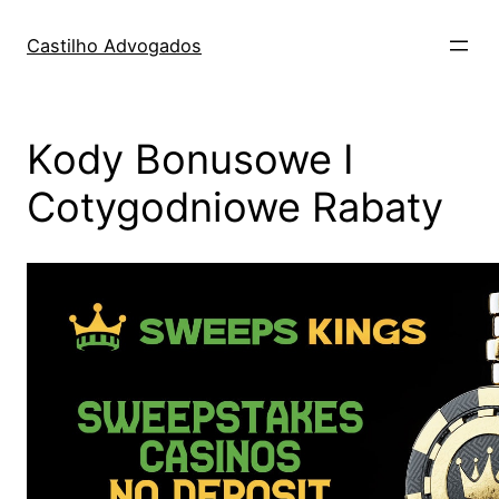
Skip
to
Castilho Advogados
content
Kody Bonusowe I
Cotygodniowe Rabaty