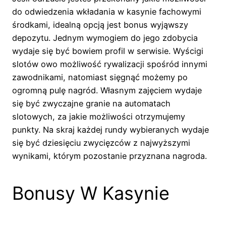
do odwiedzenia wkładania w kasynie fachowymi
środkami, idealną opcją jest bonus wyjąwszy
depozytu. Jednym wymogiem do jego zdobycia
wydaje się być bowiem profil w serwisie. Wyścigi
slotów owo możliwość rywalizacji spośród innymi
zawodnikami, natomiast sięgnąć możemy po
ogromną pulę nagród. Własnym zajęciem wydaje
się być zwyczajne granie na automatach
slotowych, za jakie możliwości otrzymujemy
punkty. Na skraj każdej rundy wybieranych wydaje
się być dziesięciu zwycięzców z najwyższymi
wynikami, którym pozostanie przyznana nagroda.
Bonusy W Kasynie