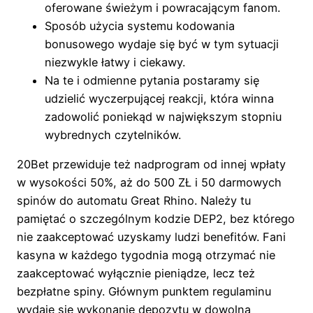
oferowane świeżym i powracającym fanom.
Sposób użycia systemu kodowania
bonusowego wydaje się być w tym sytuacji
niezwykle łatwy i ciekawy.
Na te i odmienne pytania postaramy się
udzielić wyczerpującej reakcji, która winna
zadowolić poniekąd w największym stopniu
wybrednych czytelników.
20Bet przewiduje też nadprogram od innej wpłaty
w wysokości 50%, aż do 500 ZŁ i 50 darmowych
spinów do automatu Great Rhino. Należy tu
pamiętać o szczególnym kodzie DEP2, bez którego
nie zaakceptować uzyskamy ludzi benefitów. Fani
kasyna w każdego tygodnia mogą otrzymać nie
zaakceptować wyłącznie pieniądze, lecz też
bezpłatne spiny. Głównym punktem regulaminu
wydaje się wykonanie depozytu w dowolną