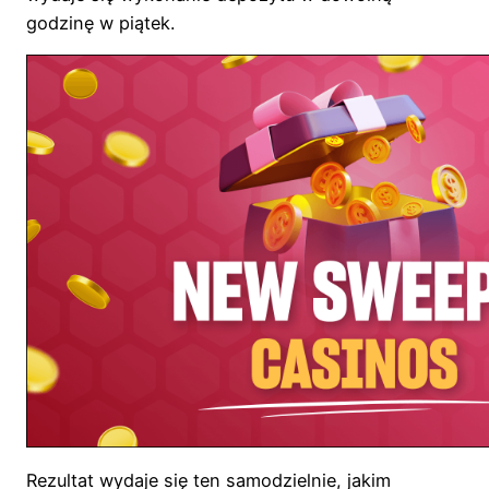
godzinę w piątek.
Rezultat wydaje się ten samodzielnie, jakim