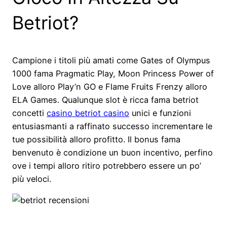
Betriot?
Campione i titoli più amati come Gates of Olympus
1000 fama Pragmatic Play, Moon Princess Power of
Love alloro Play’n GO e Flame Fruits Frenzy alloro
ELA Games. Qualunque slot è ricca fama betriot
concetti
casino betriot casino
unici e funzioni
entusiasmanti a raffinato successo incrementare le
tue possibilità alloro profitto. Il bonus fama
benvenuto è condizione un buon incentivo, perfino
ove i tempi alloro ritiro potrebbero essere un po’
più veloci.