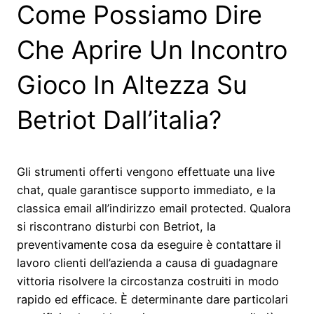
Come Possiamo Dire
Che Aprire Un Incontro
Gioco In Altezza Su
Betriot Dall’italia?
Gli strumenti offerti vengono effettuate una live
chat, quale garantisce supporto immediato, e la
classica email all’indirizzo email protected. Qualora
si riscontrano disturbi con Betriot, la
preventivamente cosa da eseguire è contattare il
lavoro clienti dell’azienda a causa di guadagnare
vittoria risolvere la circostanza costruiti in modo
rapido ed efficace. È determinante dare particolari