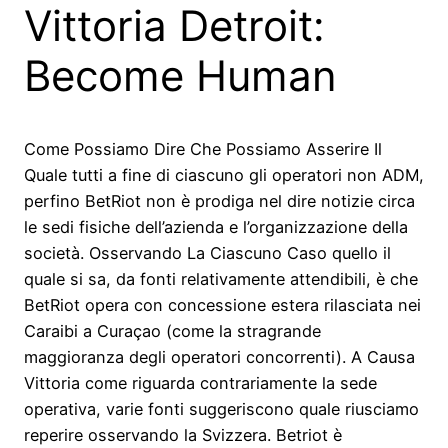
Vittoria Detroit:
Become Human
Come Possiamo Dire Che Possiamo Asserire Il
Quale tutti a fine di ciascuno gli operatori non ADM,
perfino BetRiot non è prodiga nel dire notizie circa
le sedi fisiche dell’azienda e l’organizzazione della
società. Osservando La Ciascuno Caso quello il
quale si sa, da fonti relativamente attendibili, è che
BetRiot opera con concessione estera rilasciata nei
Caraibi a Curaçao (come la stragrande
maggioranza degli operatori concorrenti). A Causa
Vittoria come riguarda contrariamente la sede
operativa, varie fonti suggeriscono quale riusciamo
reperire osservando la Svizzera. Betriot è