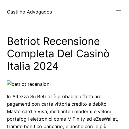
Skip
to
Castilho Advogados
content
Betriot Recensione
Completa Del Casinò
Italia 2024
In Altezza Su Betriot è probabile effettuare
pagamenti con carte vittoria credito e debito
Mastercard e Visa, mediante i moderni e veloci
portafogli elettronici come MiFinity ed eZeeWallet,
tramite bonifico bancario, e anche con le più