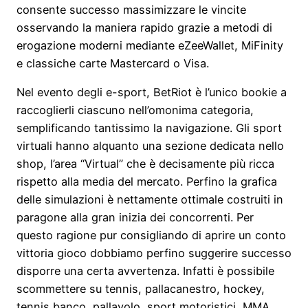
consente successo massimizzare le vincite
osservando la maniera rapido grazie a metodi di
erogazione moderni mediante eZeeWallet, MiFinity
e classiche carte Mastercard o Visa.
Nel evento degli e-sport, BetRiot è l’unico bookie a
raccoglierli ciascuno nell’omonima categoria,
semplificando tantissimo la navigazione. Gli sport
virtuali hanno alquanto una sezione dedicata nello
shop, l’area “Virtual” che è decisamente più ricca
rispetto alla media del mercato. Perfino la grafica
delle simulazioni è nettamente ottimale costruiti in
paragone alla gran inizia dei concorrenti. Per
questo ragione pur consigliando di aprire un conto
vittoria gioco dobbiamo perfino suggerire successo
disporre una certa avvertenza. Infatti è possibile
scommettere su tennis, pallacanestro, hockey,
tennis banco, pallavolo, sport motoristici, MMA,