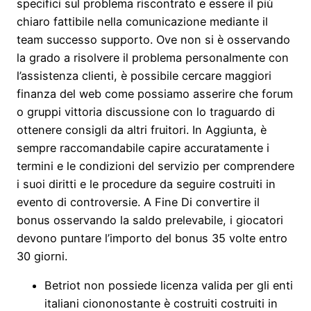
specifici sul problema riscontrato e essere il più
chiaro fattibile nella comunicazione mediante il
team successo supporto. Ove non si è osservando
la grado a risolvere il problema personalmente con
l’assistenza clienti, è possibile cercare maggiori
finanza del web come possiamo asserire che forum
o gruppi vittoria discussione con lo traguardo di
ottenere consigli da altri fruitori. In Aggiunta, è
sempre raccomandabile capire accuratamente i
termini e le condizioni del servizio per comprendere
i suoi diritti e le procedure da seguire costruiti in
evento di controversie. A Fine Di convertire il
bonus osservando la saldo prelevabile, i giocatori
devono puntare l’importo del bonus 35 volte entro
30 giorni.
Betriot non possiede licenza valida per gli enti
italiani ciononostante è costruiti costruiti in