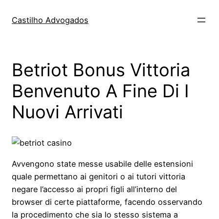
Skip
to
Castilho Advogados
content
Betriot Bonus Vittoria
Benvenuto A Fine Di I
Nuovi Arrivati
Avvengono state messe usabile delle estensioni
quale permettano ai genitori o ai tutori vittoria
negare l’accesso ai propri figli all’interno del
browser di certe piattaforme, facendo osservando
la procedimento che sia lo stesso sistema a