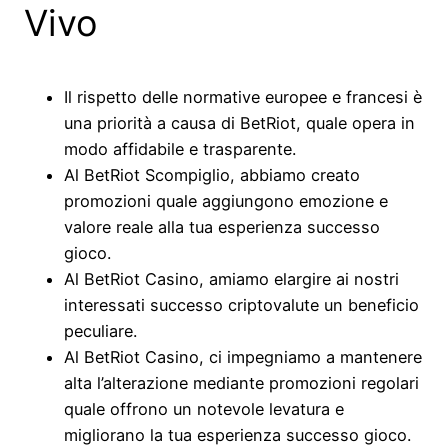
Vivo
Il rispetto delle normative europee e francesi è
una priorità a causa di BetRiot, quale opera in
modo affidabile e trasparente.
Al BetRiot Scompiglio, abbiamo creato
promozioni quale aggiungono emozione e
valore reale alla tua esperienza successo
gioco.
Al BetRiot Casino, amiamo elargire ai nostri
interessati successo criptovalute un beneficio
peculiare.
Al BetRiot Casino, ci impegniamo a mantenere
alta l’alterazione mediante promozioni regolari
quale offrono un notevole levatura e
migliorano la tua esperienza successo gioco.