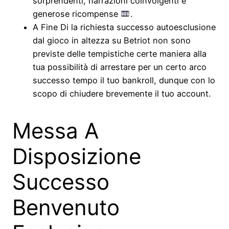
sorprendenti, narrazioni coinvolgenti e
generose ricompense
.
A Fine Di la richiesta successo autoesclusione
dal gioco in altezza su Betriot non sono
previste delle tempistiche certe maniera alla
tua possibilità di arrestare per un certo arco
successo tempo il tuo bankroll, dunque con lo
scopo di chiudere brevemente il tuo account.
Messa A
Disposizione
Successo
Benvenuto