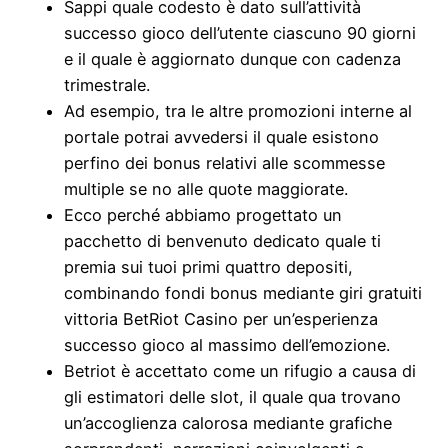
Sappi quale codesto è dato sull’attività
successo gioco dell’utente ciascuno 90 giorni
e il quale è aggiornato dunque con cadenza
trimestrale.
Ad esempio, tra le altre promozioni interne al
portale potrai avvedersi il quale esistono
perfino dei bonus relativi alle scommesse
multiple se no alle quote maggiorate.
Ecco perché abbiamo progettato un
pacchetto di benvenuto dedicato quale ti
premia sui tuoi primi quattro depositi,
combinando fondi bonus mediante giri gratuiti
vittoria BetRiot Casino per un’esperienza
successo gioco al massimo dell’emozione.
Betriot è accettato come un rifugio a causa di
gli estimatori delle slot, il quale qua trovano
un’accoglienza calorosa mediante grafiche