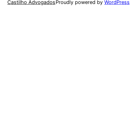
Castilho Advogados
Proudly powered by
WordPress