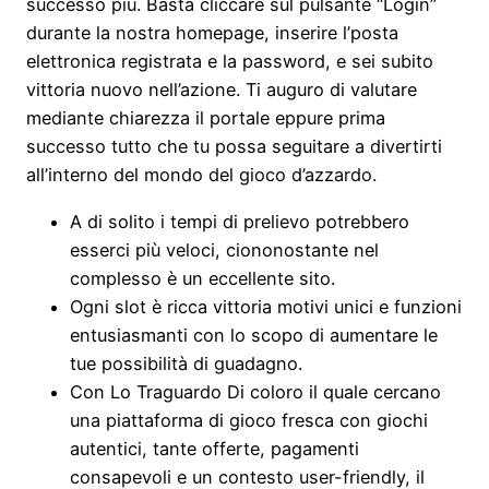
successo più. Basta cliccare sul pulsante “Login”
durante la nostra homepage, inserire l’posta
elettronica registrata e la password, e sei subito
vittoria nuovo nell’azione. Ti auguro di valutare
mediante chiarezza il portale eppure prima
successo tutto che tu possa seguitare a divertirti
all’interno del mondo del gioco d’azzardo.
A di solito i tempi di prelievo potrebbero
esserci più veloci, ciononostante nel
complesso è un eccellente sito.
Ogni slot è ricca vittoria motivi unici e funzioni
entusiasmanti con lo scopo di aumentare le
tue possibilità di guadagno.
Con Lo Traguardo Di coloro il quale cercano
una piattaforma di gioco fresca con giochi
autentici, tante offerte, pagamenti
consapevoli e un contesto user-friendly, il