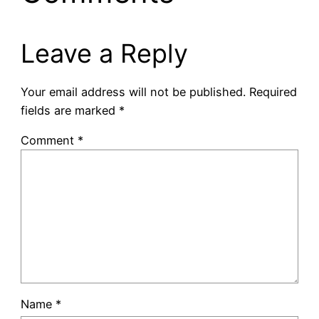
Leave a Reply
Your email address will not be published.
Required
fields are marked
*
Comment
*
Name
*