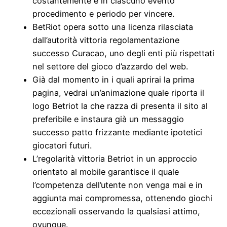
costantemente e in ciascuno evento
procedimento e periodo per vincere.
BetRiot opera sotto una licenza rilasciata
dall’autorità vittoria regolamentazione
successo Curacao, uno degli enti più rispettati
nel settore del gioco d’azzardo del web.
Già dal momento in i quali aprirai la prima
pagina, vedrai un’animazione quale riporta il
logo Betriot la che razza di presenta il sito al
preferibile e instaura già un messaggio
successo patto frizzante mediante ipotetici
giocatori futuri.
L’regolarità vittoria Betriot in un approccio
orientato al mobile garantisce il quale
l’competenza dell’utente non venga mai e in
aggiunta mai compromessa, ottenendo giochi
eccezionali osservando la qualsiasi attimo,
ovunque.