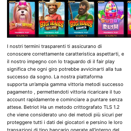
I nostri termini trasparenti ti assicurano di
conoscere correttamente caratteristica aspettarti, e
il nostro impegno con lo traguardo di il fair play
significa che ogni giro potrebbe avvicinarti alla tua
successo da sogno. La nostra piattaforma
supporta un’ampia gamma vittoria metodi successo
pagamento , permettendoti vittoria ricaricare il tuo
account rapidamente e cominciare a puntare senza
attese. Betriot Ha un metodo crittografato TLS 1.2
che viene considerato uno dei metodi più sicuri per
proteggere tutti i dati dei giocatori e persino le loro
transazioni di tipo bancario operate all’interno del