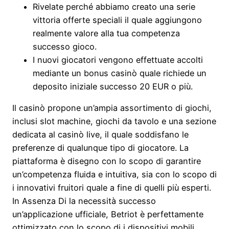
Rivelate perché abbiamo creato una serie
vittoria offerte speciali il quale aggiungono
realmente valore alla tua competenza
successo gioco.
I nuovi giocatori vengono effettuate accolti
mediante un bonus casinò quale richiede un
deposito iniziale successo 20 EUR o più.
Il casinò propone un’ampia assortimento di giochi,
inclusi slot machine, giochi da tavolo e una sezione
dedicata al casinò live, il quale soddisfano le
preferenze di qualunque tipo di giocatore. La
piattaforma è disegno con lo scopo di garantire
un’competenza fluida e intuitiva, sia con lo scopo di
i innovativi fruitori quale a fine di quelli più esperti.
In Assenza Di la necessità successo
un’applicazione ufficiale, Betriot è perfettamente
ottimizzato con lo scopo di i dispositivi mobili,