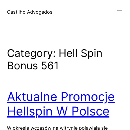
Skip
to
Castilho Advogados
content
Category:
Hell Spin
Bonus 561
Aktualne Promocje
Hellspin W Polsce
W okresie wczasów na witrynie pojawiają się