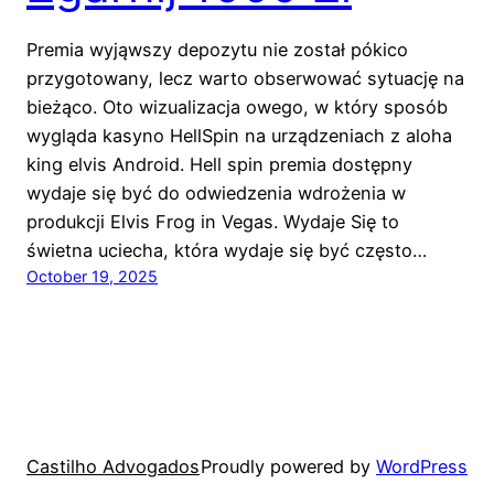
Premia wyjąwszy depozytu nie został pókico
przygotowany, lecz warto obserwować sytuację na
bieżąco. Oto wizualizacja owego, w który sposób
wygląda kasyno HellSpin na urządzeniach z aloha
king elvis Android. Hell spin premia dostępny
wydaje się być do odwiedzenia wdrożenia w
produkcji Elvis Frog in Vegas. Wydaje Się to
świetna uciecha, która wydaje się być często…
October 19, 2025
Castilho Advogados
Proudly powered by
WordPress