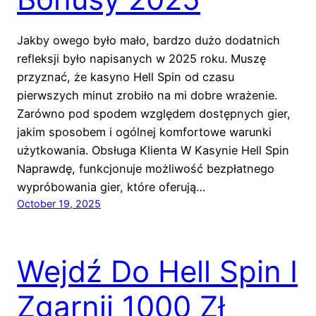
Jakby owego było mało, bardzo dużo dodatnich
refleksji było napisanych w 2025 roku. Muszę
przyznać, że kasyno Hell Spin od czasu
pierwszych minut zrobiło na mi dobre wrażenie.
Zarówno pod spodem względem dostępnych gier,
jakim sposobem i ogólnej komfortowe warunki
użytkowania. Obsługa Klienta W Kasynie Hell Spin
Naprawdę, funkcjonuje możliwość bezpłatnego
wypróbowania gier, które oferują…
October 19, 2025
Wejdź Do Hell Spin I
Zgarnij 1000 Zł