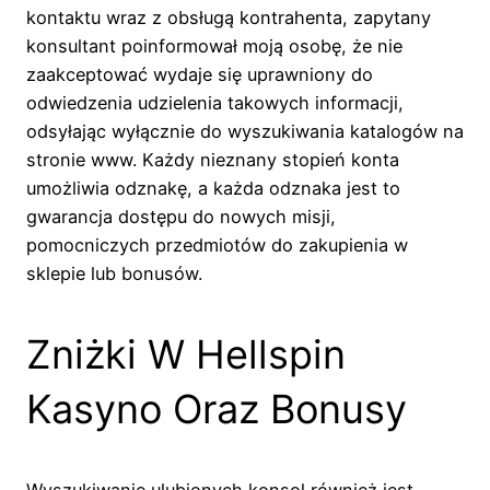
kontaktu wraz z obsługą kontrahenta, zapytany
konsultant poinformował moją osobę, że nie
zaakceptować wydaje się uprawniony do
odwiedzenia udzielenia takowych informacji,
odsyłając wyłącznie do wyszukiwania katalogów na
stronie www. Każdy nieznany stopień konta
umożliwia odznakę, a każda odznaka jest to
gwarancja dostępu do nowych misji,
pomocniczych przedmiotów do zakupienia w
sklepie lub bonusów.
Zniżki W Hellspin
Kasyno Oraz Bonusy
Wyszukiwanie ulubionych konsol również jest