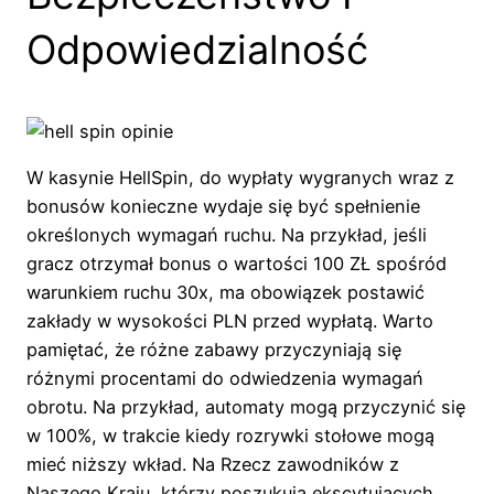
Odpowiedzialność
W kasynie HellSpin, do wypłaty wygranych wraz z
bonusów konieczne wydaje się być spełnienie
określonych wymagań ruchu. Na przykład, jeśli
gracz otrzymał bonus o wartości 100 ZŁ spośród
warunkiem ruchu 30x, ma obowiązek postawić
zakłady w wysokości PLN przed wypłatą. Warto
pamiętać, że różne zabawy przyczyniają się
różnymi procentami do odwiedzenia wymagań
obrotu. Na przykład, automaty mogą przyczynić się
w 100%, w trakcie kiedy rozrywki stołowe mogą
mieć niższy wkład. Na Rzecz zawodników z
Naszego Kraju, którzy poszukują ekscytujących