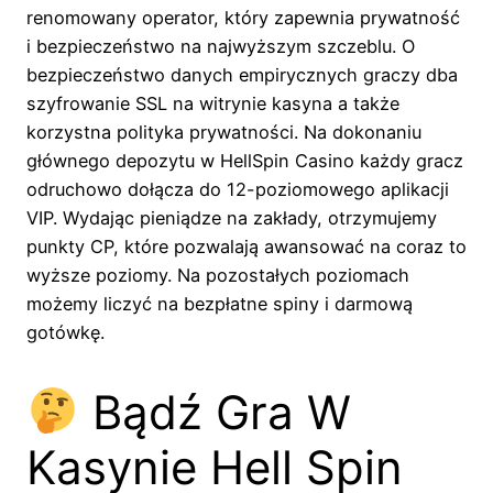
renomowany operator, który zapewnia prywatność
i bezpieczeństwo na najwyższym szczeblu. O
bezpieczeństwo danych empirycznych graczy dba
szyfrowanie SSL na witrynie kasyna a także
korzystna polityka prywatności. Na dokonaniu
głównego depozytu w HellSpin Casino każdy gracz
odruchowo dołącza do 12-poziomowego aplikacji
VIP. Wydając pieniądze na zakłady, otrzymujemy
punkty CP, które pozwalają awansować na coraz to
wyższe poziomy. Na pozostałych poziomach
możemy liczyć na bezpłatne spiny i darmową
gotówkę.
Bądź Gra W
Kasynie Hell Spin