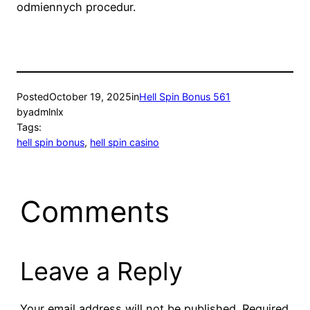
odmiennych procedur.
Posted
October 19, 2025
in
Hell Spin Bonus 561
by
admlnlx
Tags:
hell spin bonus
, 
hell spin casino
Comments
Leave a Reply
Your email address will not be published.
Required