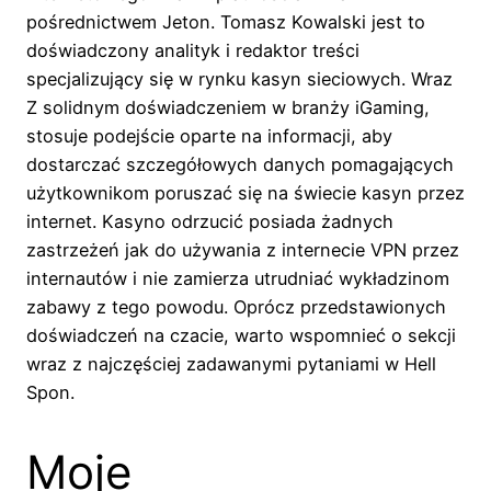
pośrednictwem Jeton. Tomasz Kowalski jest to
doświadczony analityk i redaktor treści
specjalizujący się w rynku kasyn sieciowych. Wraz
Z solidnym doświadczeniem w branży iGaming,
stosuje podejście oparte na informacji, aby
dostarczać szczegółowych danych pomagających
użytkownikom poruszać się na świecie kasyn przez
internet. Kasyno odrzucić posiada żadnych
zastrzeżeń jak do używania z internecie VPN przez
internautów i nie zamierza utrudniać wykładzinom
zabawy z tego powodu. Oprócz przedstawionych
doświadczeń na czacie, warto wspomnieć o sekcji
wraz z najczęściej zadawanymi pytaniami w Hell
Spon.
Moje