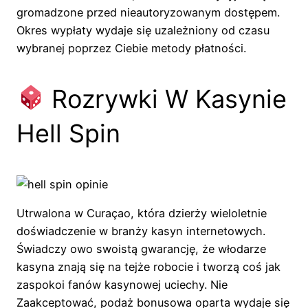
gromadzone przed nieautoryzowanym dostępem.
Okres wypłaty wydaje się uzależniony od czasu
wybranej poprzez Ciebie metody płatności.
Rozrywki W Kasynie
Hell Spin
Utrwalona w Curaçao, która dzierży wieloletnie
doświadczenie w branży kasyn internetowych.
Świadczy owo swoistą gwarancję, że włodarze
kasyna znają się na tejże robocie i tworzą coś jak
zaspokoi fanów kasynowej uciechy. Nie
Zaakceptować, podaż bonusowa oparta wydaje się