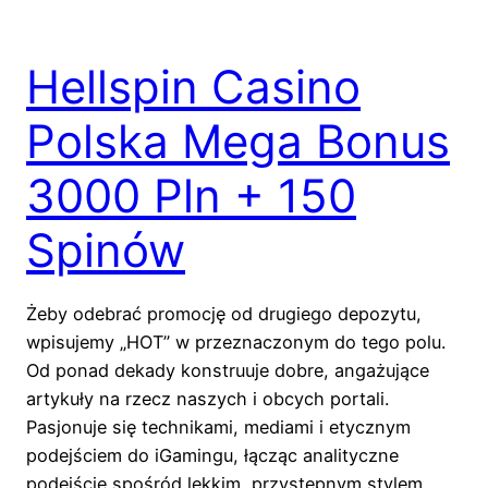
Hellspin Casino
Polska Mega Bonus
3000 Pln + 150
Spinów
Żeby odebrać promocję od drugiego depozytu,
wpisujemy „HOT” w przeznaczonym do tego polu.
Od ponad dekady konstruuje dobre, angażujące
artykuły na rzecz naszych i obcych portali.
Pasjonuje się technikami, mediami i etycznym
podejściem do iGamingu, łącząc analityczne
podejście spośród lekkim, przystępnym stylem