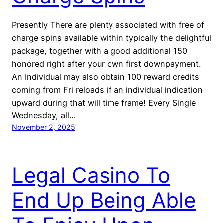
Presently There are plenty associated with free of
charge spins available within typically the delightful
package, together with a good additional 150
honored right after your own first downpayment.
An Individual may also obtain 100 reward credits
coming from Fri reloads if an individual indication
upward during that will time frame! Every Single
Wednesday, all…
November 2, 2025
Legal Casino To
End Up Being Able