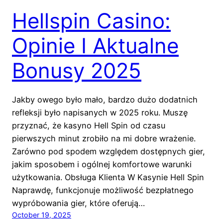
Hellspin Casino:
Opinie I Aktualne
Bonusy 2025
Jakby owego było mało, bardzo dużo dodatnich
refleksji było napisanych w 2025 roku. Muszę
przyznać, że kasyno Hell Spin od czasu
pierwszych minut zrobiło na mi dobre wrażenie.
Zarówno pod spodem względem dostępnych gier,
jakim sposobem i ogólnej komfortowe warunki
użytkowania. Obsługa Klienta W Kasynie Hell Spin
Naprawdę, funkcjonuje możliwość bezpłatnego
wypróbowania gier, które oferują…
October 19, 2025