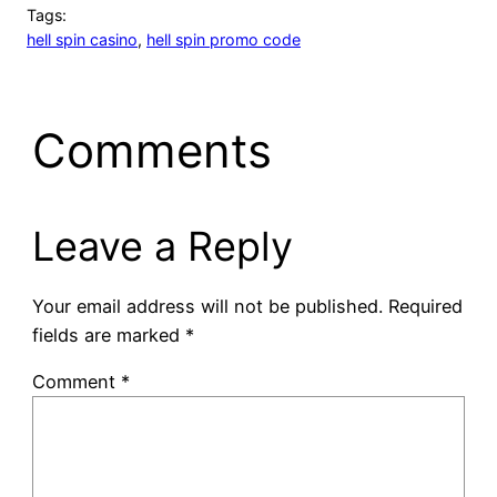
Tags:
hell spin casino
, 
hell spin promo code
Comments
Leave a Reply
Your email address will not be published.
Required
fields are marked
*
Comment
*