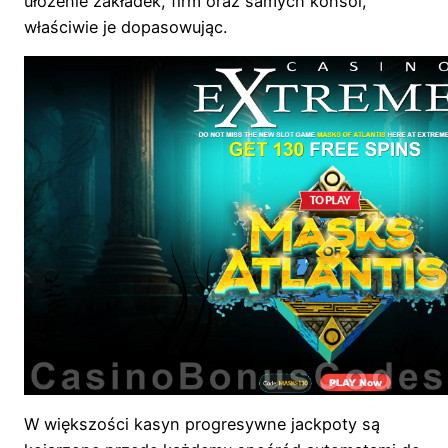
ułożenie zakładek, firm oraz samych konsol,
właściwie je dopasowując.
W większości kasyn progresywne jackpoty są