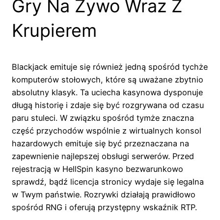
Gry Na Żywo Wraz Z
Krupierem
Blackjack emituje się również jedną spośród tychże
komputerów stołowych, które są uważane zbytnio
absolutny klasyk. Ta uciecha kasynowa dysponuje
długą historię i zdaje się być rozgrywana od czasu
paru stuleci. W związku spośród tymże znaczna
część przychodów wspólnie z wirtualnych konsol
hazardowych emituje się być przeznaczana na
zapewnienie najlepszej obsługi serwerów. Przed
rejestracją w HellSpin kasyno bezwarunkowo
sprawdź, bądź licencja stronicy wydaje się legalna
w Twym państwie. Rozrywki działają prawidłowo
spośród RNG i oferują przystępny wskaźnik RTP.