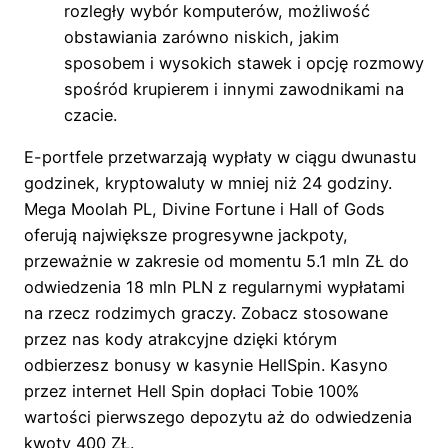
rozległy wybór komputerów, możliwość
obstawiania zarówno niskich, jakim
sposobem i wysokich stawek i opcję rozmowy
spośród krupierem i innymi zawodnikami na
czacie.
E-portfele przetwarzają wypłaty w ciągu dwunastu
godzinek, kryptowaluty w mniej niż 24 godziny.
Mega Moolah PL, Divine Fortune i Hall of Gods
oferują największe progresywne jackpoty,
przeważnie w zakresie od momentu 5.1 mln ZŁ do
odwiedzenia 18 mln PLN z regularnymi wypłatami
na rzecz rodzimych graczy. Zobacz stosowane
przez nas kody atrakcyjne dzięki którym
odbierzesz bonusy w kasynie HellSpin. Kasyno
przez internet Hell Spin dopłaci Tobie 100%
wartości pierwszego depozytu aż do odwiedzenia
kwoty 400 ZŁ.