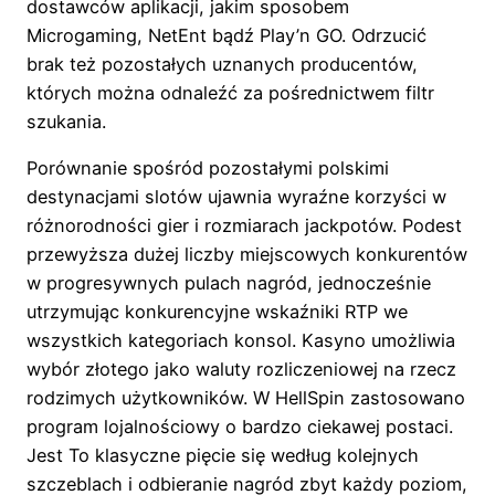
dostawców aplikacji, jakim sposobem
Microgaming, NetEnt bądź Play’n GO. Odrzucić
brak też pozostałych uznanych producentów,
których można odnaleźć za pośrednictwem filtr
szukania.
Porównanie spośród pozostałymi polskimi
destynacjami slotów ujawnia wyraźne korzyści w
różnorodności gier i rozmiarach jackpotów. Podest
przewyższa dużej liczby miejscowych konkurentów
w progresywnych pulach nagród, jednocześnie
utrzymując konkurencyjne wskaźniki RTP we
wszystkich kategoriach konsol. Kasyno umożliwia
wybór złotego jako waluty rozliczeniowej na rzecz
rodzimych użytkowników. W HellSpin zastosowano
program lojalnościowy o bardzo ciekawej postaci.
Jest To klasyczne pięcie się według kolejnych
szczeblach i odbieranie nagród zbyt każdy poziom,