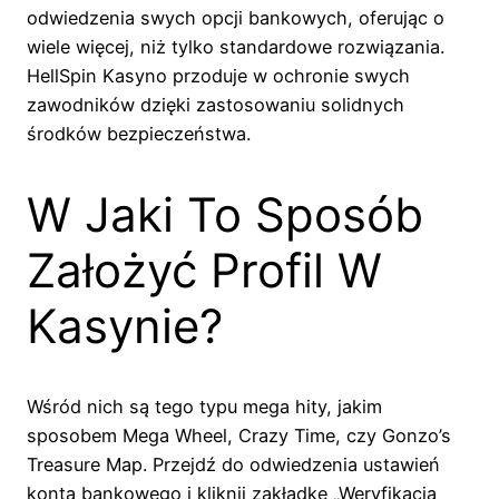
odwiedzenia swych opcji bankowych, oferując o
wiele więcej, niż tylko standardowe rozwiązania.
HellSpin Kasyno przoduje w ochronie swych
zawodników dzięki zastosowaniu solidnych
środków bezpieczeństwa.
W Jaki To Sposób
Założyć Profil W
Kasynie?
Wśród nich są tego typu mega hity, jakim
sposobem Mega Wheel, Crazy Time, czy Gonzo’s
Treasure Map. Przejdź do odwiedzenia ustawień
konta bankowego i kliknij zakładkę „Weryfikacja