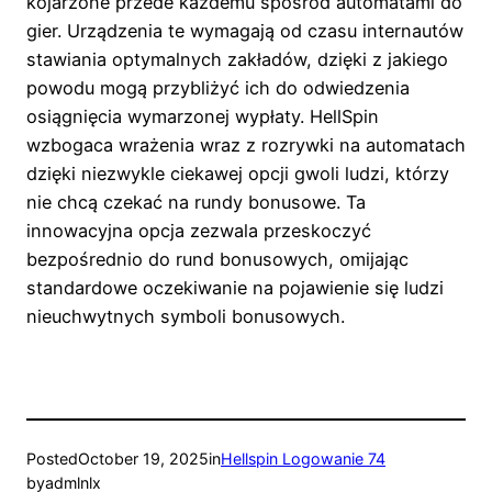
kojarzone przede każdemu spośród automatami do
gier. Urządzenia te wymagają od czasu internautów
stawiania optymalnych zakładów, dzięki z jakiego
powodu mogą przybliżyć ich do odwiedzenia
osiągnięcia wymarzonej wypłaty. HellSpin
wzbogaca wrażenia wraz z rozrywki na automatach
dzięki niezwykle ciekawej opcji gwoli ludzi, którzy
nie chcą czekać na rundy bonusowe. Ta
innowacyjna opcja zezwala przeskoczyć
bezpośrednio do rund bonusowych, omijając
standardowe oczekiwanie na pojawienie się ludzi
nieuchwytnych symboli bonusowych.
Posted
October 19, 2025
in
Hellspin Logowanie 74
by
admlnlx