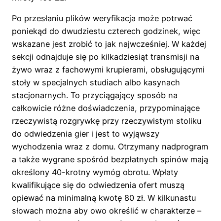
Po przesłaniu plików weryfikacja może potrwać
poniekąd do dwudziestu czterech godzinek, więc
wskazane jest zrobić to jak najwcześniej. W każdej
sekcji odnajduje się po kilkadziesiąt transmisji na
żywo wraz z fachowymi krupierami, obsługującymi
stoły w specjalnych studiach albo kasynach
stacjonarnych. To przyciągający sposób na
całkowicie różne doświadczenia, przypominające
rzeczywistą rozgrywkę przy rzeczywistym stoliku
do odwiedzenia gier i jest to wyjąwszy
wychodzenia wraz z domu. Otrzymany nadprogram
a także wygrane spośród bezpłatnych spinów mają
określony 40-krotny wymóg obrotu. Wpłaty
kwalifikujące się do odwiedzenia ofert muszą
opiewać na minimalną kwotę 80 zł. W kilkunastu
słowach można aby owo określić w charakterze –