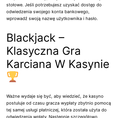
stołowe. Jeśli potrzebujesz uzyskać dostęp do
odwiedzenia swojego konta bankowego,
wprowadź swoją nazwę użytkownika i hasło.
Blackjack –
Klasyczna Gra
Karciana W Kasynie
Ważne wydaje się być, aby wiedzieć, że kasyno
postuluje od czasu gracza wypłaty zbytnio pomocą
tej samej usługi płatniczej, która została użyta do
odwiedzenia wpłaty. Następnie szczegółowo