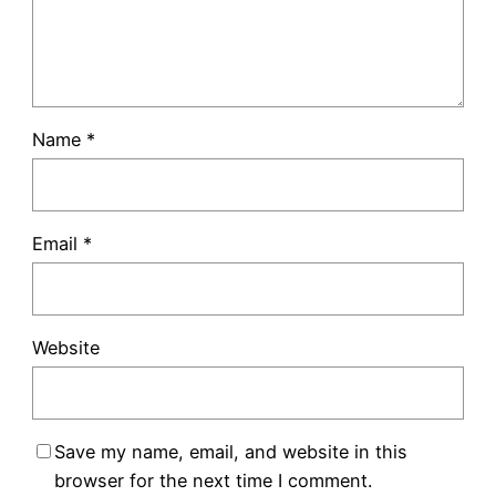
Name
*
Email
*
Website
Save my name, email, and website in this
browser for the next time I comment.