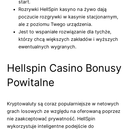
start.
Rozrywki HellSpin kasyno na żywo dają
poczucie rozgrywki w kasynie stacjonarnym,
ale z poziomu Twego urządzenia.
Jest to wspaniałe rozwiązanie dla tychże,
którzy chcą większych zakładów i wyższych
ewentualnych wygranych.
Hellspin Casino Bonusy
Powitalne
Kryptowaluty są coraz popularniejsze w netowych
grach losowych ze względu na oferowaną poprzez
nie zaakceptować prywatność. HellSpin
wykorzystuje inteligentne podejście do