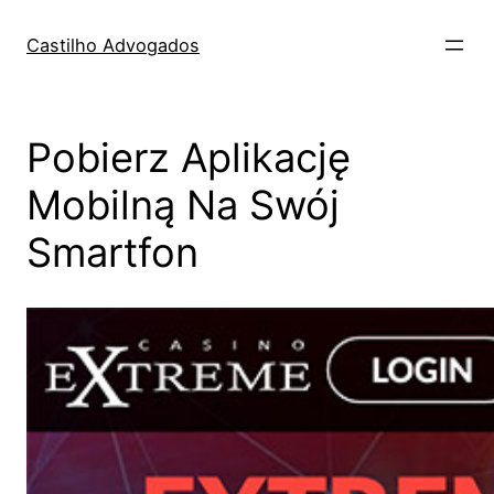
Skip
to
Castilho Advogados
content
Pobierz Aplikację
Mobilną Na Swój
Smartfon