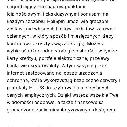
nagradzający internautów punktami
lojalnościowymi i ekskluzywnymi bonusami na
każdym szczeblu. HellSpin umożliwia graczom
zestawienie własnych limitów zakładów, zarówno
dziennych, w który sposób i miesięcznych, żeby
kontrolować koszty związane z grą. Możesz
wybierać różnorodne strategie płatności, w tymże
karty kredtyu, portfele elektroniczne, przelewy
bankowe i kryptowaluty. W tym kasynie przez
internet zastosowano najlepsze urządzenia
ochronne, które wykorzystują bezpieczne serwery i
protokoły HTTPS do szyfrowania przesyłanych
danych empirycznych. Dzięki wstecz wszelkie Twe
wiadomości osobowe, a także finansowe są
gromadzone zanim nieautoryzowanym dostępem.