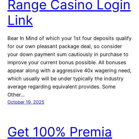
Range Casino Login
Link
Bear In Mind of which your 1st four deposits qualify
for our own pleasant package deal, so consider
your down payment sum cautiously in purchase to
improve your current bonus possible. All bonuses
appear along with a aggressive 40x wagering need,
which usually will be under typically the industry
average regarding equivalent provides. Some
Other…
October 19, 2025
Get 100% Premia