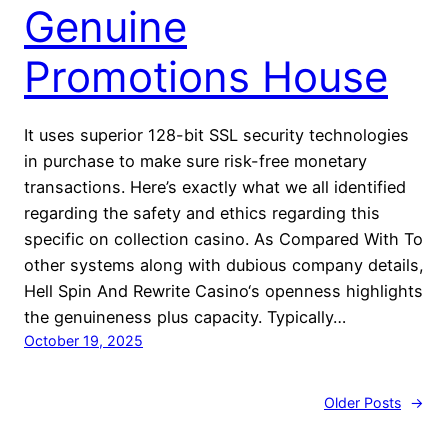
Genuine
Promotions House
It uses superior 128-bit SSL security technologies
in purchase to make sure risk-free monetary
transactions. Here’s exactly what we all identified
regarding the safety and ethics regarding this
specific on collection casino. As Compared With To
other systems along with dubious company details,
Hell Spin And Rewrite Casino‘s openness highlights
the genuineness plus capacity. Typically…
October 19, 2025
Older Posts
→