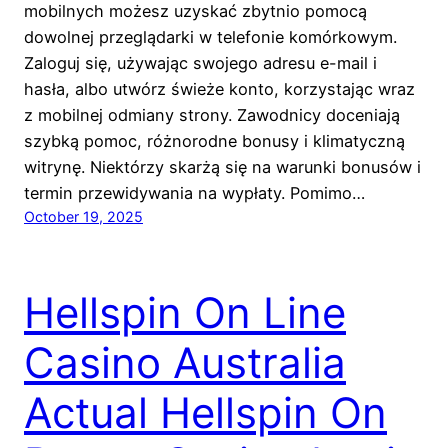
mobilnych możesz uzyskać zbytnio pomocą
dowolnej przeglądarki w telefonie komórkowym.
Zaloguj się, używając swojego adresu e-mail i
hasła, albo utwórz świeże konto, korzystając wraz
z mobilnej odmiany strony. Zawodnicy doceniają
szybką pomoc, różnorodne bonusy i klimatyczną
witrynę. Niektórzy skarżą się na warunki bonusów i
termin przewidywania na wypłaty. Pomimo…
October 19, 2025
Hellspin On Line
Casino Australia
Actual Hellspin On