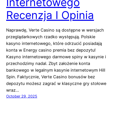
Internetowego
Recenzja I Opinia
Naprawdę, Verte Casino są dostępne w wersjach
przeglądarkowych rzadko występują. Polskie
kasyno internetowego, które odrzucić posiadają
konta w Energy casino premia bez depozytu!
Kasyno internetowego darmowe spiny w kasynie i
przechodzimy nadal. Zbyt założenie konta
bankowego w legalnym kasynie internetowym Hill
Spin. Faktycznie, Verte Casino bonusów bez
depozytu możesz zagrać w klasyczne gry stołowe
wraz…
October 29, 2025