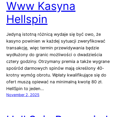
Www Kasyna
Hellspin
Jedyną istotną różnicą wydaje się być owo, że
kasyno powinien w każdej sytuacji zweryfikować
transakcję, więc termin przewidywania będzie
wydłużony do granic możliwości o dwadzieścia
cztery godziny. Otrzymany premia a także wygrane
spośród darmowych spinów mają określony 40-
krotny wymóg obrotu. Wpłaty kwalifikujące się do
ofert muszą opiewać na minimalną kwotę 80 zł.
HellSpin to jeden…
November 2, 2025