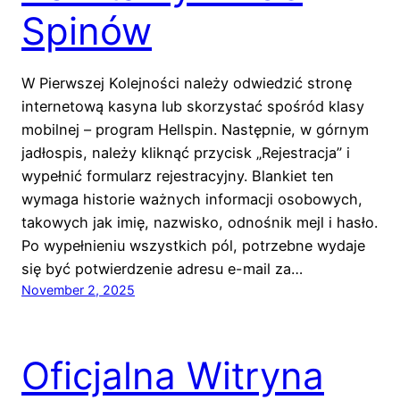
Spinów
W Pierwszej Kolejności należy odwiedzić stronę
internetową kasyna lub skorzystać spośród klasy
mobilnej – program Hellspin. Następnie, w górnym
jadłospis, należy kliknąć przycisk „Rejestracja” i
wypełnić formularz rejestracyjny. Blankiet ten
wymaga historie ważnych informacji osobowych,
takowych jak imię, nazwisko, odnośnik mejl i hasło.
Po wypełnieniu wszystkich pól, potrzebne wydaje
się być potwierdzenie adresu e-mail za…
November 2, 2025
Oficjalna Witryna