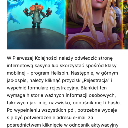
W Pierwszej Kolejności należy odwiedzić stronę
internetową kasyna lub skorzystać spośród klasy
mobilnej – program Hellspin. Następnie, w górnym
jadłospis, należy kliknąć przycisk „Rejestracja” i
wypełnić formularz rejestracyjny. Blankiet ten
wymaga historie ważnych informacji osobowych,
takowych jak imię, nazwisko, odnośnik mejl i hasło.
Po wypełnieniu wszystkich pól, potrzebne wydaje
się być potwierdzenie adresu e-mail za
pośrednictwem kliknięcie w odnośnik aktywacyjny