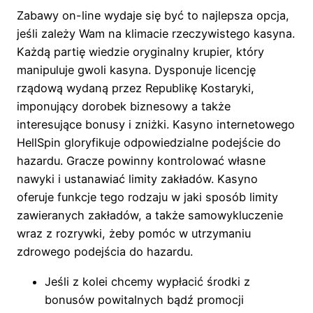
Zabawy on-line wydaje się być to najlepsza opcja,
jeśli zależy Wam na klimacie rzeczywistego kasyna.
Każdą partię wiedzie oryginalny krupier, który
manipuluje gwoli kasyna. Dysponuje licencję
rządową wydaną przez Republikę Kostaryki,
imponujący dorobek biznesowy a także
interesujące bonusy i zniżki. Kasyno internetowego
HellSpin gloryfikuje odpowiedzialne podejście do
hazardu. Gracze powinny kontrolować własne
nawyki i ustanawiać limity zakładów. Kasyno
oferuje funkcje tego rodzaju w jaki sposób limity
zawieranych zakładów, a także samowykluczenie
wraz z rozrywki, żeby pomóc w utrzymaniu
zdrowego podejścia do hazardu.
Jeśli z kolei chcemy wypłacić środki z
bonusów powitalnych bądź promocji