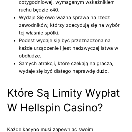
cotygodniowej, wymaganym wskaźnikiem
ruchu będzie x40.
Wydaje Się owo ważna sprawa na rzecz
zawodników, którzy zdecydują się na wybór
tej właśnie spółki.
Podest wydaje się być przeznaczona na
każde urządzenie i jest nadzwyczaj łatwa w
obdłudze.
Samych atrakcji, które czekają na gracza,
wydaje się być dlatego naprawdę dużo.
Które Są Limity Wypłat
W Hellspin Casino?
Każde kasyno musi zapewniać swoim