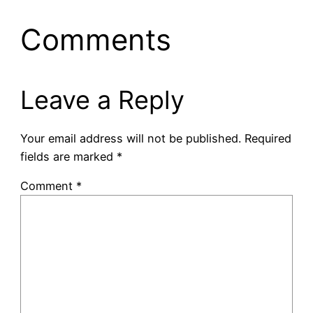
Comments
Leave a Reply
Your email address will not be published.
Required
fields are marked
*
Comment
*