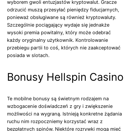
wyborem gwoli entuzjastów kryptowalut. Gracze
odrzucić muszą przesyłać pieniędzy fiducjarnych,
ponieważ obsługiwane są również kryptowaluty.
Szczególnie pociągający wydaje się jednakże
wysoki premia powitalny, który może odebrać
każdy oryginalny użytkownik. Kontrolowanie
przebiegu partii to coś, których nie zaakceptować
posiada w slotach.
Bonusy Hellspin Casino
Te mobilne bonusy są świetnym rodzajem na
wzbogacenie doświadczeń z gry i zwiększenie
możliwości na wygraną. Istnieją konkretne żądania
ruchu nim rozpoczniemy korzystać wraz z
bezpłatnych spinów. Niektóre rozrywki mogą mieć