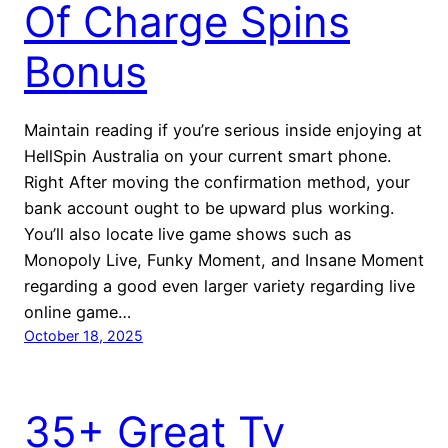
Of Charge Spins
Bonus
Maintain reading if you’re serious inside enjoying at
HellSpin Australia on your current smart phone.
Right After moving the confirmation method, your
bank account ought to be upward plus working.
You’ll also locate live game shows such as
Monopoly Live, Funky Moment, and Insane Moment
regarding a good even larger variety regarding live
online game…
October 18, 2025
35+ Great Tv