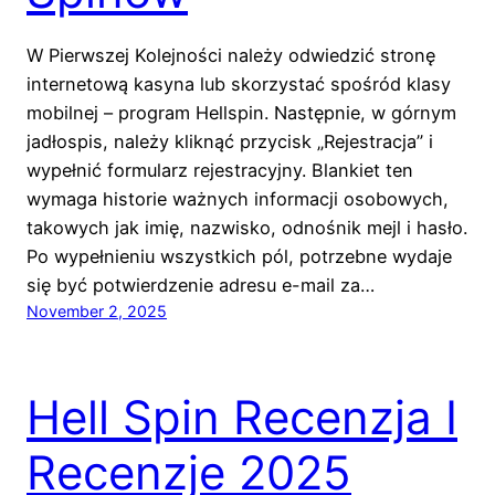
W Pierwszej Kolejności należy odwiedzić stronę
internetową kasyna lub skorzystać spośród klasy
mobilnej – program Hellspin. Następnie, w górnym
jadłospis, należy kliknąć przycisk „Rejestracja” i
wypełnić formularz rejestracyjny. Blankiet ten
wymaga historie ważnych informacji osobowych,
takowych jak imię, nazwisko, odnośnik mejl i hasło.
Po wypełnieniu wszystkich pól, potrzebne wydaje
się być potwierdzenie adresu e-mail za…
November 2, 2025
Hell Spin Recenzja I
Recenzje 2025