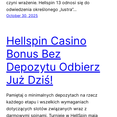
czyni wrażenie. Hellspin 13 odnosi się do
odwiedzenia określonego „lustra”…
October 30, 2025
Hellspin Casino
Bonus Bez
Depozytu Odbierz
Już Dziś!
Pamiętaj o minimalnych depozytach na rzecz
każdego etapu i wszelkich wymaganiach
dotyczących slotów związanych wraz z
darmowymi spinami. Turnieje w HellSpin mają