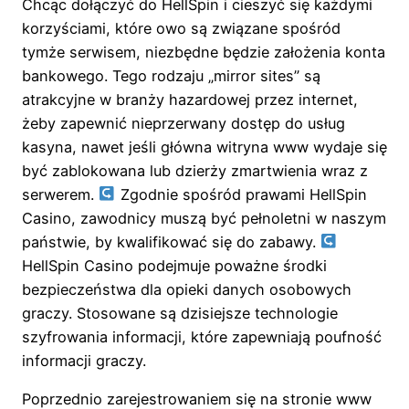
Chcąc dołączyć do HellSpin i cieszyć się każdymi
korzyściami, które owo są związane spośród
tymże serwisem, niezbędne będzie założenia konta
bankowego. Tego rodzaju „mirror sites” są
atrakcyjne w branży hazardowej przez internet,
żeby zapewnić nieprzerwany dostęp do usług
kasyna, nawet jeśli główna witryna www wydaje się
być zablokowana lub dzierży zmartwienia wraz z
serwerem.
Zgodnie spośród prawami HellSpin
Casino, zawodnicy muszą być pełnoletni w naszym
państwie, by kwalifikować się do zabawy.
HellSpin Casino podejmuje poważne środki
bezpieczeństwa dla opieki danych osobowych
graczy. Stosowane są dzisiejsze technologie
szyfrowania informacji, które zapewniają poufność
informacji graczy.
Poprzednio zarejestrowaniem się na stronie www