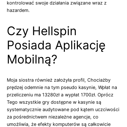
kontrolować swoje działania związane wraz z
hazardem.
Czy Hellspin
Posiada Aplikację
Mobilną?
Moja siostra również założyła profil, Chociażby
prędzej odemnie na tym pseudo kasynie, Wpłat na
przeliczeniu ma 13280zł a wypłat 1700zł. Oprócz
Tego wszystkie gry dostępne w kasynie są
systematycznie audytowane pod kątem uczciwości
za pośrednictwem niezależne agencje, co
umożliwia, że efekty komputerów są całkowicie