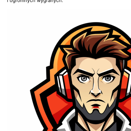
i ogromnych wygranych.