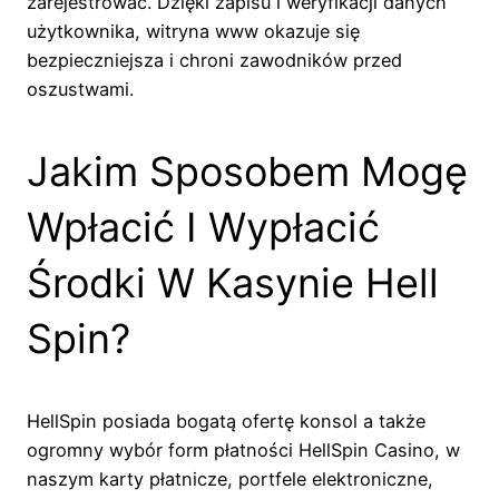
zarejestrować. Dzięki zapisu i weryfikacji danych
użytkownika, witryna www okazuje się
bezpieczniejsza i chroni zawodników przed
oszustwami.
Jakim Sposobem Mogę
Wpłacić I Wypłacić
Środki W Kasynie Hell
Spin?
HellSpin posiada bogatą ofertę konsol a także
ogromny wybór form płatności HellSpin Casino, w
naszym karty płatnicze, portfele elektroniczne,