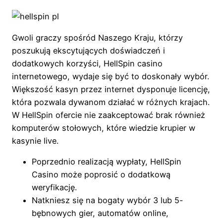
Gwoli graczy spośród Naszego Kraju, którzy
poszukują ekscytujących doświadczeń i
dodatkowych korzyści, HellSpin casino
internetowego, wydaje się być to doskonały wybór.
Większość kasyn przez internet dysponuje licencję,
która pozwala dywanom działać w różnych krajach.
W HellSpin ofercie nie zaakceptować brak również
komputerów stołowych, które wiedzie krupier w
kasynie live.
Poprzednio realizacją wypłaty, HellSpin
Casino może poprosić o dodatkową
weryfikację.
Natkniesz się na bogaty wybór 3 lub 5-
bębnowych gier, automatów online,