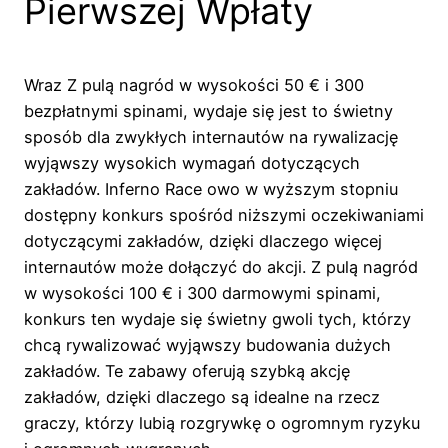
Pierwszej Wpłaty
Wraz Z pulą nagród w wysokości 50 € i 300
bezpłatnymi spinami, wydaje się jest to świetny
sposób dla zwykłych internautów na rywalizację
wyjąwszy wysokich wymagań dotyczących
zakładów. Inferno Race owo w wyższym stopniu
dostępny konkurs spośród niższymi oczekiwaniami
dotyczącymi zakładów, dzięki dlaczego więcej
internautów może dołączyć do akcji. Z pulą nagród
w wysokości 100 € i 300 darmowymi spinami,
konkurs ten wydaje się świetny gwoli tych, którzy
chcą rywalizować wyjąwszy budowania dużych
zakładów. Te zabawy oferują szybką akcję
zakładów, dzięki dlaczego są idealne na rzecz
graczy, którzy lubią rozgrywkę o ogromnym ryzyku