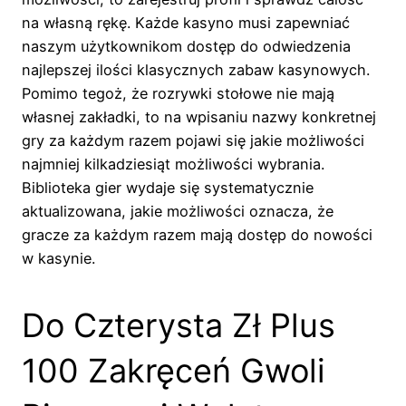
na własną rękę. Każde kasyno musi zapewniać
naszym użytkownikom dostęp do odwiedzenia
najlepszej ilości klasycznych zabaw kasynowych.
Pomimo tegoż, że rozrywki stołowe nie mają
własnej zakładki, to na wpisaniu nazwy konkretnej
gry za każdym razem pojawi się jakie możliwości
najmniej kilkadziesiąt możliwości wybrania.
Biblioteka gier wydaje się systematycznie
aktualizowana, jakie możliwości oznacza, że
gracze za każdym razem mają dostęp do nowości
w kasynie.
Do Czterysta Zł Plus
100 Zakręceń Gwoli