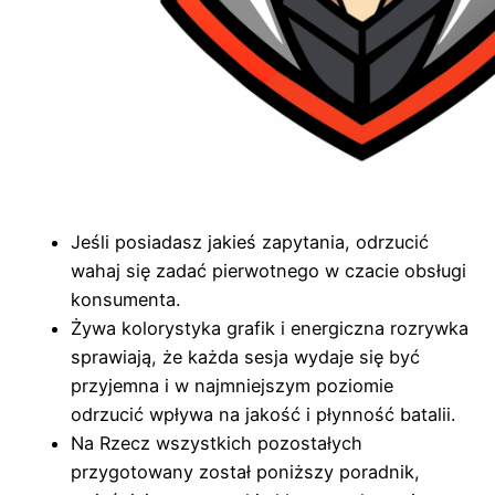
Jeśli posiadasz jakieś zapytania, odrzucić
wahaj się zadać pierwotnego w czacie obsługi
konsumenta.
Żywa kolorystyka grafik i energiczna rozrywka
sprawiają, że każda sesja wydaje się być
przyjemna i w najmniejszym poziomie
odrzucić wpływa na jakość i płynność batalii.
Na Rzecz wszystkich pozostałych
przygotowany został poniższy poradnik,