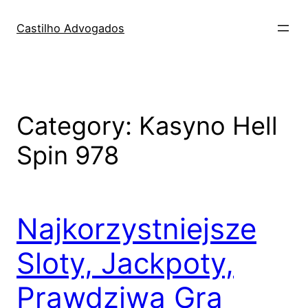
Skip
to
Castilho Advogados
content
Category:
Kasyno Hell
Spin 978
Najkorzystniejsze
Sloty, Jackpoty,
Prawdziwa Gra