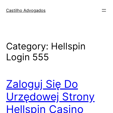
Skip
to
Castilho Advogados
content
Category:
Hellspin
Login 555
Zaloguj Się Do
Urzędowej Strony
Hellspin Casino