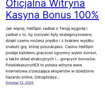
Oficjalna Witryna
Kasyna Bonus 100%
Jak więcej, HellSpin zadbał o Twoją wygodę i
zadbał o to, by rozrywki były skategoryzowane,
dzięki czemu możesz prędko i z brakiem wysiłku
znaleźć grę, której poszukujesz. Casino HellSpin
podaje każdemu graczowi ogromny wybór konsol,
a także układ atrakcyjnych i… gorących bonusów.
PolskiekasynoHEX to polska witryna www
internetowa zrzeszająca ekspertów w dziedzinie
hazardu online. Odnajdziesz…
October 13, 2025