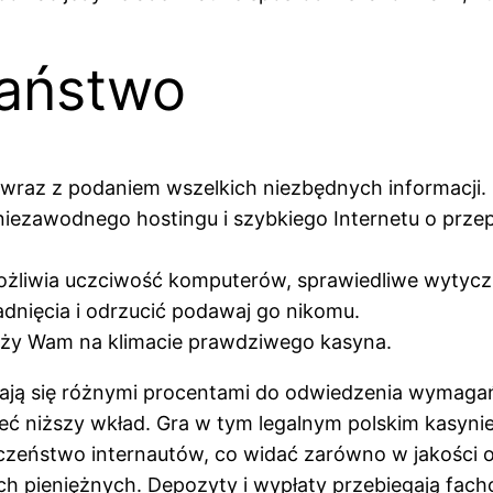
Państwo
wraz z podaniem wszelkich niezbędnych informacji.
niezawodnego hostingu i szybkiego Internetu o prze
ożliwia uczciwość komputerów, sprawiedliwe wytycz
gadnięcia i odrzucić podawaj go nikomu.
ależy Wam na klimacie prawdziwego kasyna.
iają się różnymi procentami do odwiedzenia wymaga
eć niższy wkład. Gra w tym legalnym polskim kasynie
ieczeństwo internautów, co widać zarówno w jakości 
h pieniężnych. Depozyty i wypłaty przebiegają fac