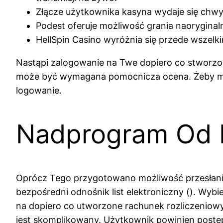
Złącze użytkownika kasyna wydaje się chwyt
Podest oferuje możliwość grania naoryginal
HellSpin Casino wyróżnia się przede wszelk
Nastąpi zalogowanie na Twe dopiero co stworzon
może być wymagana pomocnicza ocena. Żeby móc 
logowanie.
Nadprogram Od 
Oprócz Tego przygotowano możliwość przesłania w
bezpośredni odnośnik list elektroniczny (). Wybi
na dopiero co utworzone rachunek rozliczeniowy 
jest skomplikowany. Użytkownik powinien post