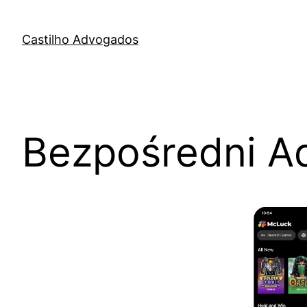
Skip
to
Castilho Advogados
content
Bezpośredni A