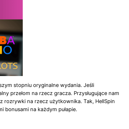
ym stopniu oryginalne wydania. Jeśli
ealny przełom na rzecz gracza. Przysługujące nam
 rozrywki na rzecz użytkownika. Tak, HellSpin
mi bonusami na każdym pułapie.