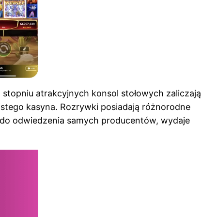
topniu atrakcyjnych konsol stołowych zaliczają
ywistego kasyna. Rozrywki posiadają różnorodne
o do odwiedzenia samych producentów, wydaje