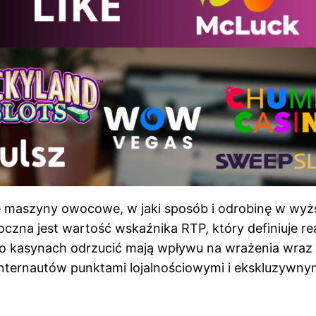
maszyny owocowe, w jaki sposób i odrobinę w wyższ
doczna jest wartość wskaźnika RTP, który definiuje r
 o kasynach odrzucić mają wpływu na wrażenia wraz z
internautów punktami lojalnościowymi i ekskluzywny