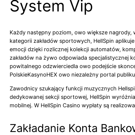
System Vip
Każdy następny poziom, owo większe nagrody, w
kategorii zakładów sportowych, HellSpin apliku
emocji dzięki rozlicznej kolekcji automatów, ko
zakładów na żywo odpowiada specjalistycznej ko
powitalnego odzwierciedla owo podejście skonc
PolskieKasynoHEX owo niezależny portal publik
Zawodnicy szukający funkcji muzycznych Hellsp
dedykowanej sekcji sportowej, HellSpin wyróżn
mobilnej. W HellSpin Casino wypłaty są realizowa
Zakładanie Konta Banko