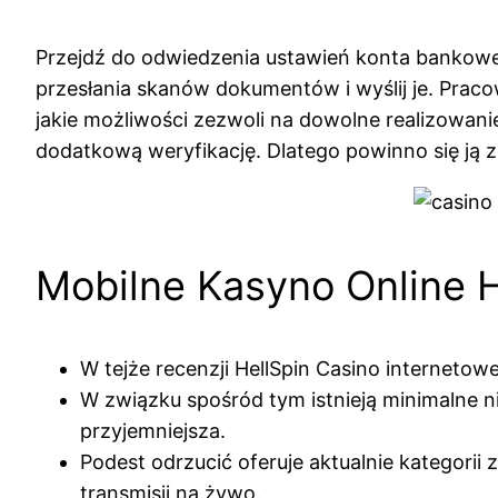
Przejdź do odwiedzenia ustawień konta bankoweg
przesłania skanów dokumentów i wyślij je. Praco
jakie możliwości zezwoli na dowolne realizowani
dodatkową weryfikację. Dlatego powinno się ją z
Mobilne Kasyno Online H
W tejże recenzji HellSpin Casino internetow
W związku spośród tym istnieją minimalne n
przyjemniejsza.
Podest odrzucić oferuje aktualnie kategori
transmisji na żywo.