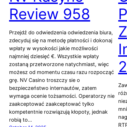
Review 958
P
Z
Przejdź do odwiedzenia odwiedzenia biura,
zdecyduj się na metodę płatności i dokonaj
I
wpłaty w wysokości jakie możliwości
najmniej dziesięć €. Wszystkie wpłaty
2
zostaną przetworzone natychmiast, więc
możesz od momentu czasu razu rozpocząć
grę. NV Casino troszczy sie o
Zaw
bezpieczeństwo internautów, zatem
róż
wymaga ocenie tożsamości. Operatorzy nie
nie
zaakceptować zaakceptować tylko
mni
kompetentnie rozwiązują kłopoty, jednak
nag
robią to…
RTP