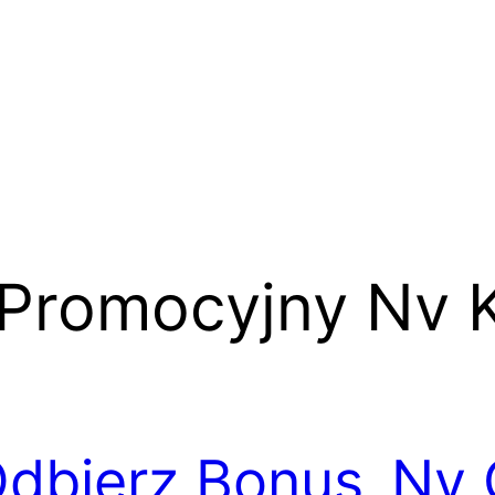
Promocyjny Nv 
dbierz Bonus
Nv 