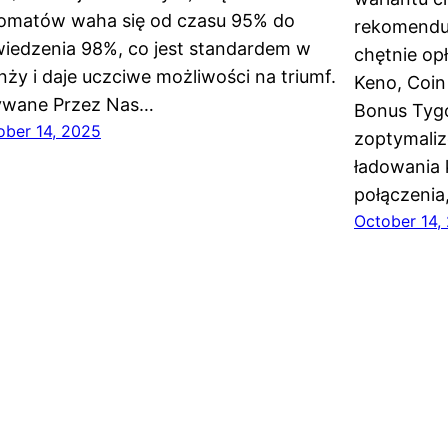
omatów waha się od czasu 95% do
rekomenduj
iedzenia 98%, co jest standardem w
chętnie o
nży i daje uczciwe możliwości na triumf.
Keno, Coin 
wane Przez Nas…
Bonus Tygo
ober 14, 2025
zoptymaliz
ładowania k
połączenia
October 14,