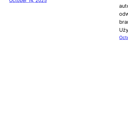
October 14, 2025
aut
odw
bra
Uży
Oct