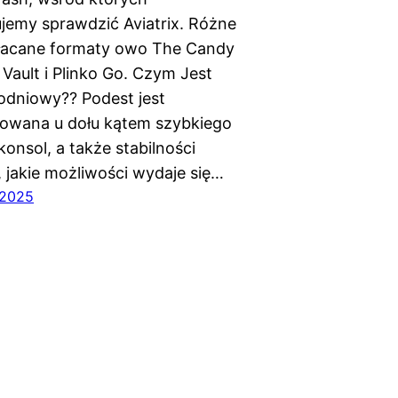
emy sprawdzić Aviatrix. Różne
płacane formaty owo The Candy
Vault i Plinko Go. Czym Jest
dniowy?? Podest jest
owana u dołu kątem szybkiego
onsol, a także stabilności
, jakie możliwości wydaje się…
 2025