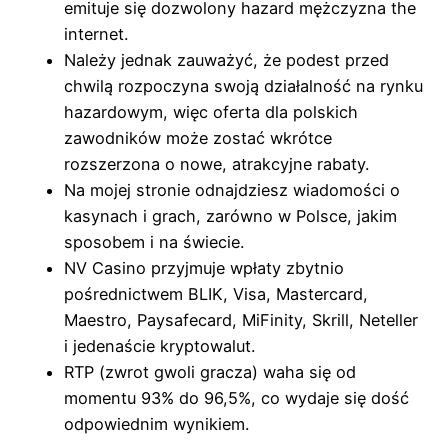
emituje się dozwolony hazard mężczyzna the
internet.
Należy jednak zauważyć, że podest przed
chwilą rozpoczyna swoją działalność na rynku
hazardowym, więc oferta dla polskich
zawodników może zostać wkrótce
rozszerzona o nowe, atrakcyjne rabaty.
Na mojej stronie odnajdziesz wiadomości o
kasynach i grach, zarówno w Polsce, jakim
sposobem i na świecie.
NV Casino przyjmuje wpłaty zbytnio
pośrednictwem BLIK, Visa, Mastercard,
Maestro, Paysafecard, MiFinity, Skrill, Neteller
i jedenaście kryptowalut.
RTP (zwrot gwoli gracza) waha się od
momentu 93% do 96,5%, co wydaje się dość
odpowiednim wynikiem.