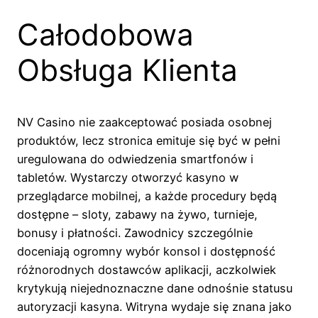
Całodobowa
Obsługa Klienta
NV Casino nie zaakceptować posiada osobnej
produktów, lecz stronica emituje się być w pełni
uregulowana do odwiedzenia smartfonów i
tabletów. Wystarczy otworzyć kasyno w
przeglądarce mobilnej, a każde procedury będą
dostępne – sloty, zabawy na żywo, turnieje,
bonusy i płatności. Zawodnicy szczególnie
doceniają ogromny wybór konsol i dostępność
różnorodnych dostawców aplikacji, aczkolwiek
krytykują niejednoznaczne dane odnośnie statusu
autoryzacji kasyna. Witryna wydaje się znana jako