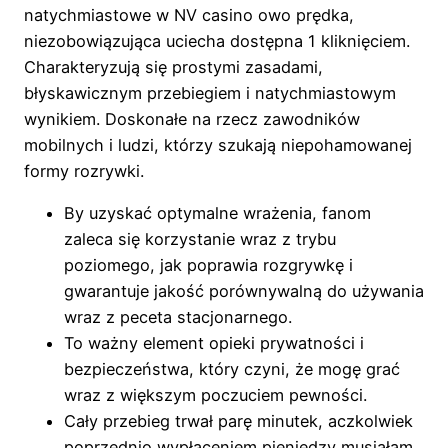
natychmiastowe w NV casino owo prędka,
niezobowiązująca uciecha dostępna 1 kliknięciem.
Charakteryzują się prostymi zasadami,
błyskawicznym przebiegiem i natychmiastowym
wynikiem. Doskonałe na rzecz zawodników
mobilnych i ludzi, którzy szukają niepohamowanej
formy rozrywki.
By uzyskać optymalne wrażenia, fanom
zaleca się korzystanie wraz z trybu
poziomego, jak poprawia rozgrywkę i
gwarantuje jakość porównywalną do używania
wraz z peceta stacjonarnego.
To ważny element opieki prywatności i
bezpieczeństwa, który czyni, że mogę grać
wraz z większym poczuciem pewności.
Cały przebieg trwał parę minutek, aczkolwiek
poprzednio wypłaceniem pieniędzy musiałam