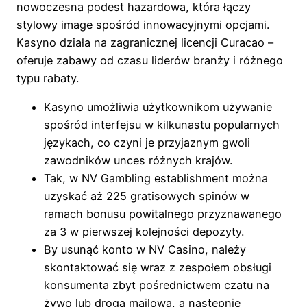
nowoczesna podest hazardowa, która łączy
stylowy image spośród innowacyjnymi opcjami.
Kasyno działa na zagranicznej licencji Curacao –
oferuje zabawy od czasu liderów branży i różnego
typu rabaty.
Kasyno umożliwia użytkownikom używanie
spośród interfejsu w kilkunastu popularnych
językach, co czyni je przyjaznym gwoli
zawodników unces różnych krajów.
Tak, w NV Gambling establishment można
uzyskać aż 225 gratisowych spinów w
ramach bonusu powitalnego przyznawanego
za 3 w pierwszej kolejności depozyty.
By usunąć konto w NV Casino, należy
skontaktować się wraz z zespołem obsługi
konsumenta zbyt pośrednictwem czatu na
żywo lub drogą mailową, a następnie