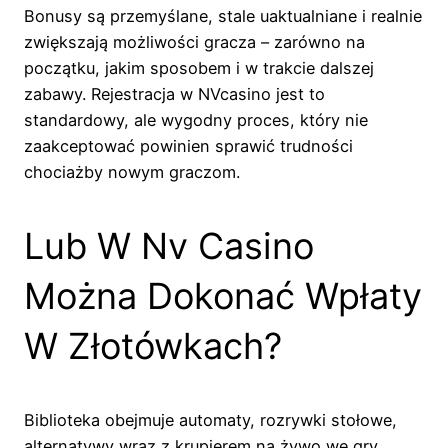
Bonusy są przemyślane, stale uaktualniane i realnie
zwiększają możliwości gracza – zarówno na
początku, jakim sposobem i w trakcie dalszej
zabawy. Rejestracja w NVcasino jest to
standardowy, ale wygodny proces, który nie
zaakceptować powinien sprawić trudności
chociażby nowym graczom.
Lub W Nv Casino
Można Dokonać Wpłaty
W Złotówkach?
Biblioteka obejmuje automaty, rozrywki stołowe,
alternatywy wraz z krupierem na żywo we gry