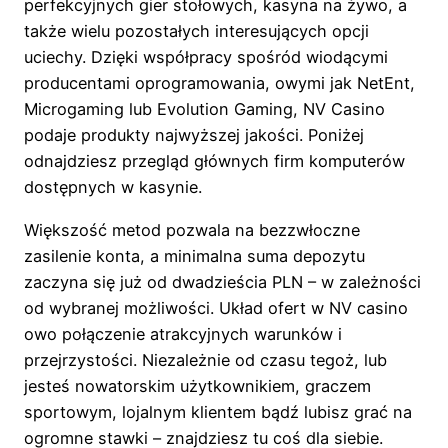
perfekcyjnych gier stołowych, kasyna na żywo, a
także wielu pozostałych interesujących opcji
uciechy. Dzięki współpracy spośród wiodącymi
producentami oprogramowania, owymi jak NetEnt,
Microgaming lub Evolution Gaming, NV Casino
podaje produkty najwyższej jakości. Poniżej
odnajdziesz przegląd głównych firm komputerów
dostępnych w kasynie.
Większość metod pozwala na bezzwłoczne
zasilenie konta, a minimalna suma depozytu
zaczyna się już od dwadzieścia PLN – w zależności
od wybranej możliwości. Układ ofert w NV casino
owo połączenie atrakcyjnych warunków i
przejrzystości. Niezależnie od czasu tegoż, lub
jesteś nowatorskim użytkownikiem, graczem
sportowym, lojalnym klientem bądź lubisz grać na
ogromne stawki – znajdziesz tu coś dla siebie.