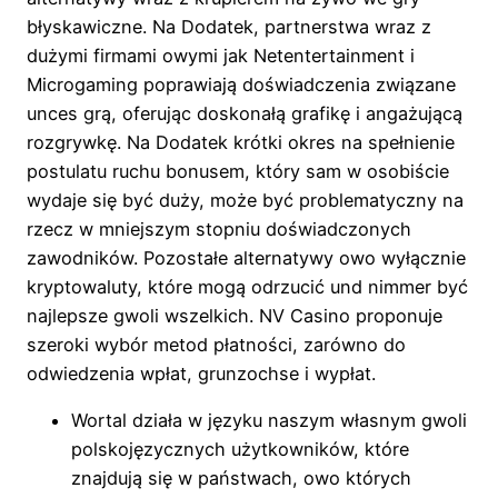
błyskawiczne. Na Dodatek, partnerstwa wraz z
dużymi firmami owymi jak Netentertainment i
Microgaming poprawiają doświadczenia związane
unces grą, oferując doskonałą grafikę i angażującą
rozgrywkę. Na Dodatek krótki okres na spełnienie
postulatu ruchu bonusem, który sam w osobiście
wydaje się być duży, może być problematyczny na
rzecz w mniejszym stopniu doświadczonych
zawodników. Pozostałe alternatywy owo wyłącznie
kryptowaluty, które mogą odrzucić und nimmer być
najlepsze gwoli wszelkich. NV Casino proponuje
szeroki wybór metod płatności, zarówno do
odwiedzenia wpłat, grunzochse i wypłat.
Wortal działa w języku naszym własnym gwoli
polskojęzycznych użytkowników, które
znajdują się w państwach, owo których