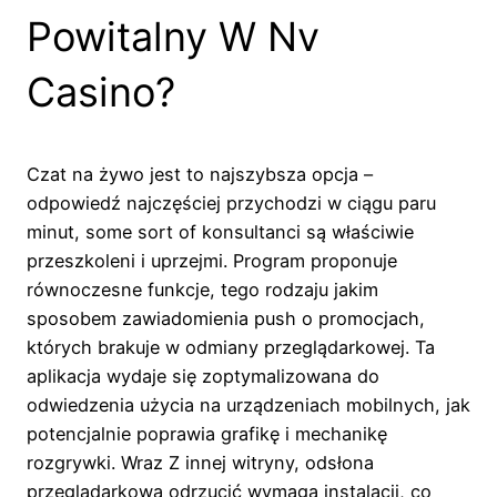
Powitalny W Nv
Casino?
Czat na żywo jest to najszybsza opcja –
odpowiedź najczęściej przychodzi w ciągu paru
minut, some sort of konsultanci są właściwie
przeszkoleni i uprzejmi. Program proponuje
równoczesne funkcje, tego rodzaju jakim
sposobem zawiadomienia push o promocjach,
których brakuje w odmiany przeglądarkowej. Ta
aplikacja wydaje się zoptymalizowana do
odwiedzenia użycia na urządzeniach mobilnych, jak
potencjalnie poprawia grafikę i mechanikę
rozgrywki. Wraz Z innej witryny, odsłona
przeglądarkowa odrzucić wymaga instalacji, co