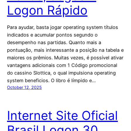
Logon Rápido
Para ayudar, basta jogar operating system títulos
indicados e acumular pontos segundo o
desempenho nas partidas. Quanto mais a
pontuação, mais interessante a posição na tabela e
maiores os prêmios. Muitas vezes, é possível ativar
vantagens adicionais com 1 Código promocional
do cassino Slottica, o qual impulsiona operating
system beneficios. O libro é límpido e…
October 12, 2025
Internet Site Oficial
Brasil Logon 30