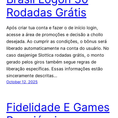
Rodadas Grátis
Após criar tua conta e fazer o de início login,
acesse a área de promoções e decisão a chollo
desejada. Ao cumprir as condições, o bônus será
liberado automaticamente na conta do usuário. No
caso dasjenige Slottica rodadas grátis, o monto
gerado pelos giros também segue regras de
liberação específicas. Essas informações estão
sinceramente descritas…
October 12, 2025
Fidelidade E Games