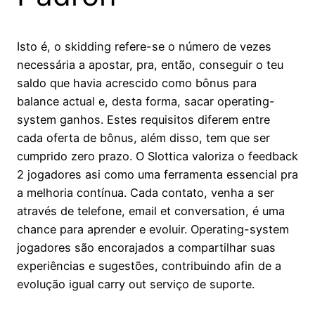
Isto é, o skidding refere-se o número de vezes
necessária a apostar, pra, então, conseguir o teu
saldo que havia acrescido como bônus para
balance actual e, desta forma, sacar operating-
system ganhos. Estes requisitos diferem entre
cada oferta de bônus, além disso, tem que ser
cumprido zero prazo. O Slottica valoriza o feedback
2 jogadores asi como uma ferramenta essencial pra
a melhoria contínua. Cada contato, venha a ser
através de telefone, email et conversation, é uma
chance para aprender e evoluir. Operating-system
jogadores são encorajados a compartilhar suas
experiências e sugestões, contribuindo afin de a
evolução igual carry out serviço de suporte.