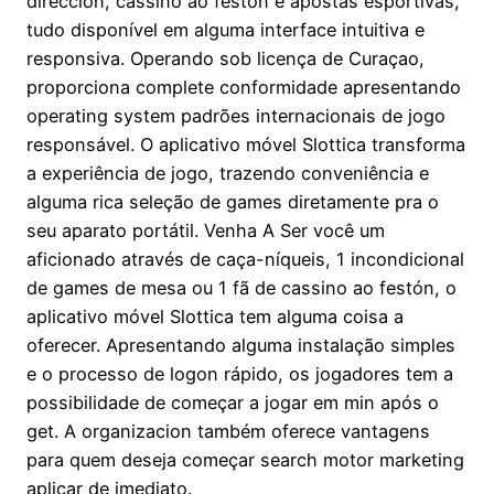
direccion, cassino ao festón e apostas esportivas,
tudo disponível em alguma interface intuitiva e
responsiva. Operando sob licença de Curaçao,
proporciona complete conformidade apresentando
operating system padrões internacionais de jogo
responsável. O aplicativo móvel Slottica transforma
a experiência de jogo, trazendo conveniência e
alguma rica seleção de games diretamente pra o
seu aparato portátil. Venha A Ser você um
aficionado através de caça-níqueis, 1 incondicional
de games de mesa ou 1 fã de cassino ao festón, o
aplicativo móvel Slottica tem alguma coisa a
oferecer. Apresentando alguma instalação simples
e o processo de logon rápido, os jogadores tem a
possibilidade de começar a jogar em min após o
get. A organizacion também oferece vantagens
para quem deseja começar search motor marketing
aplicar de imediato.