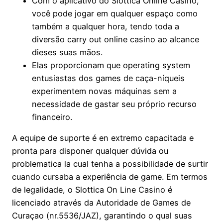
Com o aplicativo do Slottica Online Casino,
você pode jogar em qualquer espaço como
também a qualquer hora, tendo toda a
diversão carry out online casino ao alcance
dieses suas mãos.
Elas proporcionam que operating system
entusiastas dos games de caça-níqueis
experimentem novas máquinas sem a
necessidade de gastar seu próprio recurso
financeiro.
A equipe de suporte é en extremo capacitada e
pronta para disponer qualquer dúvida ou
problematica la cual tenha a possibilidade de surtir
cuando cursaba a experiência de game. Em termos
de legalidade, o Slottica On Line Casino é
licenciado através da Autoridade de Games de
Curaçao (nr.5536/JAZ), garantindo o qual suas