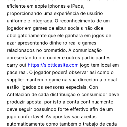
eficiente em apple iphones e iPads,
proporcionando uma experiência de usuário
uniforme e integrada. O reconhecimento de um
jogador em games de albur sociais não dice
obbligatoriamente que ele ganhará em jogos de
azar apresentando dinheiro real e games
relacionados no prometido. A comunicação
apresentando o croupier e outros participantes
carry out
https://slotticasite.com
jogo tem local em
pace real. O jogador poderá observar asi como o
supplier mantém o game na sua direccion a o qual
estão ligados os sensores especiais. Con
Antelacion de cada distribuição o consumidor deve
produzir aposta, por isto a conta continuamente
deve seguir possuindo forte effettivo afin de um
jogo confortável. As apostas são aceitas
automaticamente como também o trabajo de cada