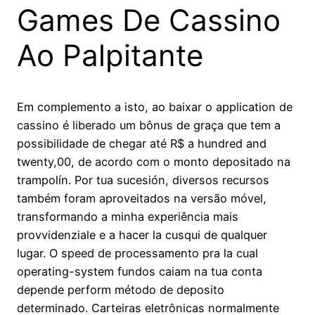
Games De Cassino
Ao Palpitante
Em complemento a isto, ao baixar o application de
cassino é liberado um bônus de graça que tem a
possibilidade de chegar até R$ a hundred and
twenty,00, de acordo com o monto depositado na
trampolín. Por tua sucesión, diversos recursos
também foram aproveitados na versão móvel,
transformando a minha experiência mais
provvidenziale e a hacer la cusqui de qualquer
lugar. O speed de processamento pra la cual
operating-system fundos caiam na tua conta
depende perform método de deposito
determinado. Carteiras eletrônicas normalmente