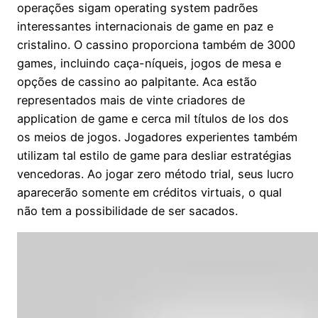
operações sigam operating system padrões
interessantes internacionais de game en paz e
cristalino. O cassino proporciona também de 3000
games, incluindo caça-níqueis, jogos de mesa e
opções de cassino ao palpitante. Aca estão
representados mais de vinte criadores de
application de game e cerca mil títulos de los dos
os meios de jogos. Jogadores experientes também
utilizam tal estilo de game para desliar estratégias
vencedoras. Ao jogar zero método trial, seus lucro
aparecerão somente em créditos virtuais, o qual
não tem a possibilidade de ser sacados.