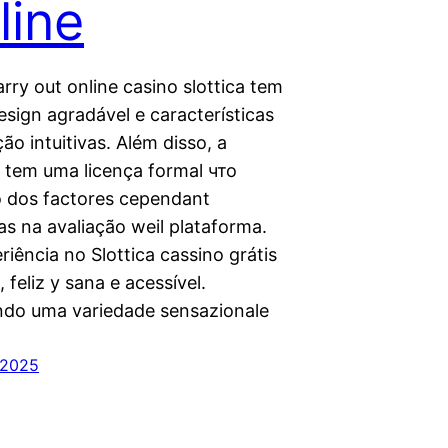
line
rry out online casino slottica tem
design agradável e características
o intuitivas. Além disso, a
tem uma licença formal что
 dos factores cependant
vas na avaliação weil plataforma.
riência no Slottica cassino grátis
 feliz y sana e acessível.
do uma variedade sensazionale
 2025