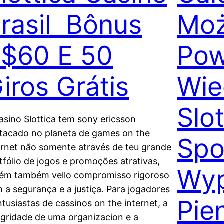
rasil ️ Bônus
Moż
$60 E 50
Pow
iros Grátis
Wie
Slo
asino Slottica tem sony ericsson
tacado no planeta de games on the
Sp
ernet não somente através de teu grande
tfólio de jogos e promoções atrativas,
Wyp
ém também vello compromisso rigoroso
 a segurança e a justiça. Para jogadores
Pie
ntusiastas de cassinos on the internet, a
egridade de uma organizacion e a