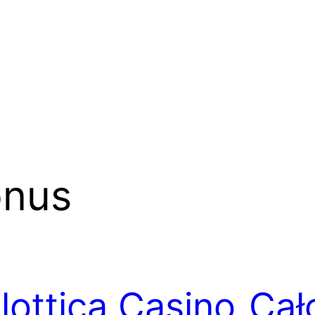
onus
lottica Casino
Cał