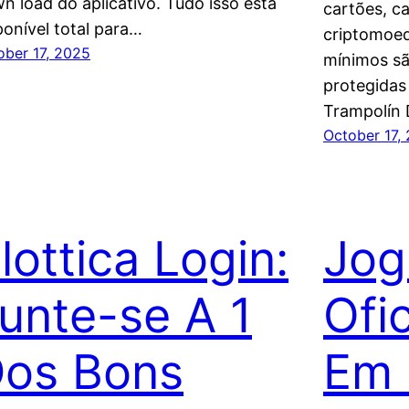
n load do aplicativo. Tudo isso está
cartões, ca
ponível total para…
criptomoed
ober 17, 2025
mínimos sã
protegidas
Trampolín
October 17,
lottica Login:
Jog
unte-se A 1
Ofi
os Bons
Em 