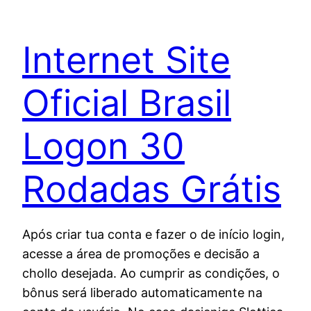
Internet Site
Oficial Brasil
Logon 30
Rodadas Grátis
Após criar tua conta e fazer o de início login,
acesse a área de promoções e decisão a
chollo desejada. Ao cumprir as condições, o
bônus será liberado automaticamente na