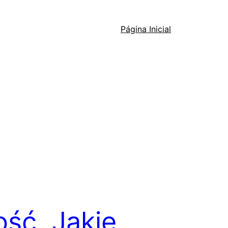
Página Inicial
ość, Jakie