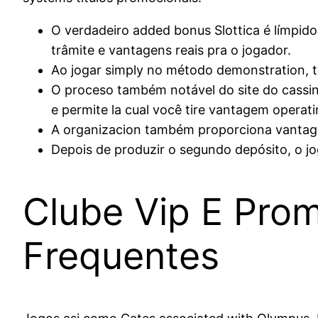
O verdadeiro added bonus Slottica é límpido
trâmite e vantagens reais pra o jogador.
Ao jogar simply no método demonstration, te
O proceso também notável do site do cassin
e permite la cual você tire vantagem operati
A organizacion também proporciona vantage
Depois de produzir o segundo depósito, o j
Clube Vip E Pro
Frequentes