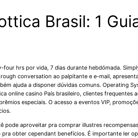
ttica Brasil: 1 Gui
four hrs por vida, 7 dias durante hebdómada. Simply 
rough conversation ao palpitante e e-mail, apresen
bém ajuda a disponer dúvidas comuns. Operating Sy
ica online casino País brasileiro, clientes frequente
 prêmios especiais. O acesso a eventos VIP, promoçõe
ios.
cê pode aproveitar pra comprar illustres recompensas
pra obter cependant benefícios. É importante ler op