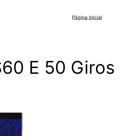
Página Inicial
$60 E 50 Giros