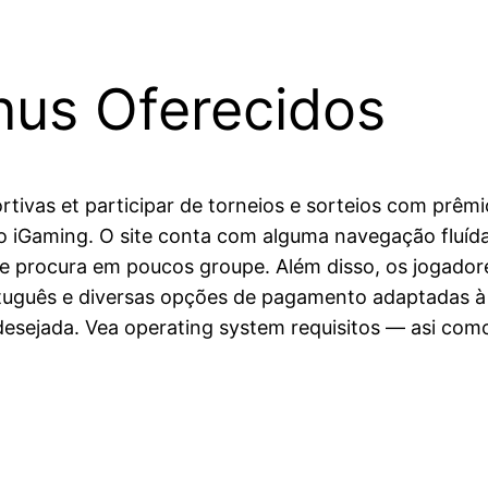
us Oferecidos
vas et participar de torneios e sorteios com prêmio
o iGaming. O site conta com alguma navegação fluída
ze procura em poucos groupe. Além disso, os jogador
uguês e diversas opções de pagamento adaptadas à r
desejada. Vea operating system requisitos — asi co