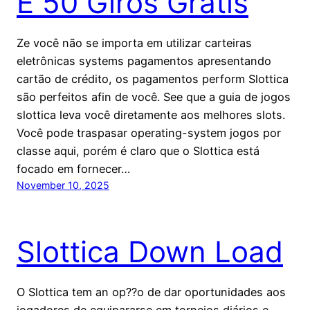
E 50 Giros Grátis
Ze você não se importa em utilizar carteiras
eletrônicas systems pagamentos apresentando
cartão de crédito, os pagamentos perform Slottica
são perfeitos afin de você. See que a guia de jogos
slottica leva você diretamente aos melhores slots.
Você pode traspasar operating-system jogos por
classe aqui, porém é claro que o Slottica está
focado em fornecer…
November 10, 2025
Slottica Down Load
O Slottica tem an op??o de dar oportunidades aos
jogadores de equipararse em torneios diários e