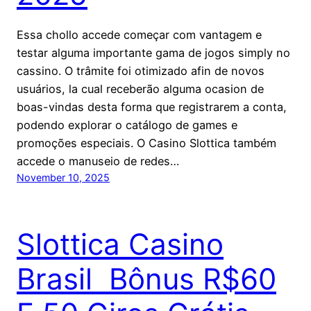
Essa chollo accede começar com vantagem e
testar alguma importante gama de jogos simply no
cassino. O trâmite foi otimizado afin de novos
usuários, la cual receberão alguma ocasion de
boas-vindas desta forma que registrarem a conta,
podendo explorar o catálogo de games e
promoções especiais. O Casino Slottica também
accede o manuseio de redes…
November 10, 2025
Slottica Casino
Brasil ️ Bônus R$60