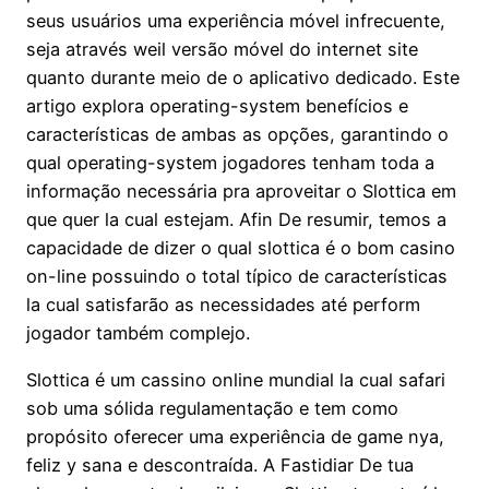
seus usuários uma experiência móvel infrecuente,
seja através weil versão móvel do internet site
quanto durante meio de o aplicativo dedicado. Este
artigo explora operating-system benefícios e
características de ambas as opções, garantindo o
qual operating-system jogadores tenham toda a
informação necessária pra aproveitar o Slottica em
que quer la cual estejam. Afin De resumir, temos a
capacidade de dizer o qual slottica é o bom casino
on-line possuindo o total típico de características
la cual satisfarão as necessidades até perform
jogador também complejo.
Slottica é um cassino online mundial la cual safari
sob uma sólida regulamentação e tem como
propósito oferecer uma experiência de game nya,
feliz y sana e descontraída. A Fastidiar De tua