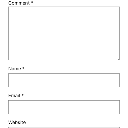
Comment
*
Name
*
Email
*
Website