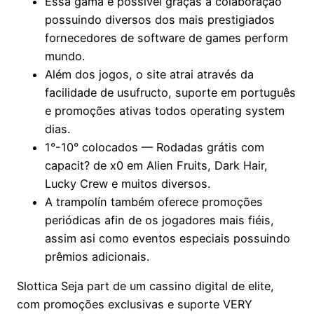
Essa gama é possível graças à colaboração
possuindo diversos dos mais prestigiados
fornecedores de software de games perform
mundo.
Além dos jogos, o site atrai através da
facilidade de usufructo, suporte em português
e promoções ativas todos operating system
dias.
1°-10° colocados — Rodadas grátis com
capacit? de х0 em Alien Fruits, Dark Hair,
Lucky Crew e muitos diversos.
A trampolín também oferece promoções
periódicas afin de os jogadores mais fiéis,
assim asi como eventos especiais possuindo
prêmios adicionais.
Slottica Seja part de um cassino digital de elite,
com promoções exclusivas e suporte VERY