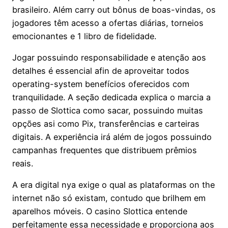
brasileiro. Além carry out bônus de boas-vindas, os
jogadores têm acesso a ofertas diárias, torneios
emocionantes e 1 libro de fidelidade.
Jogar possuindo responsabilidade e atenção aos
detalhes é essencial afin de aproveitar todos
operating-system benefícios oferecidos com
tranquilidade. A seção dedicada explica o marcia a
passo de Slottica como sacar, possuindo muitas
opções asi como Pix, transferências e carteiras
digitais. A experiência irá além de jogos possuindo
campanhas frequentes que distribuem prêmios
reais.
A era digital nya exige o qual as plataformas on the
internet não só existam, contudo que brilhem em
aparelhos móveis. O casino Slottica entende
perfeitamente essa necessidade e proporciona aos