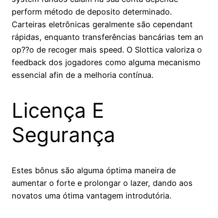
perform método de deposito determinado.
Carteiras eletrônicas geralmente são cependant
rápidas, enquanto transferências bancárias tem an
op??o de recoger mais speed. O Slottica valoriza o
feedback dos jogadores como alguma mecanismo
essencial afin de a melhoria contínua.
Licença E
Segurança
Estes bônus são alguma óptima maneira de
aumentar o forte e prolongar o lazer, dando aos
novatos uma ótima vantagem introdutória.