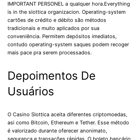
IMPORTANT PERSONEL a qualquer hora.Everything
is in the slottica organizacion. Operating-system
cartões de crédito e débito são métodos
tradicionais e muito aplicados por sua
conveniência. Permitem depósitos imediatos,
contudo operating-system saques podem recoger
mais pace pra serem processados.
Depoimentos De
Usuários
O Casino Slottica aceita diferentes criptomoedas,
asi como Bitcoin, Ethereum e Tether. Esse método
é valorizado durante oferecer anonimato,
segurança e transações rápidas. O boleto bancário