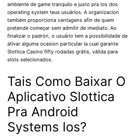
ambiente de game tranquilo e justo pra los dos
operating system teus usuários. A organizacion
também proporciona vantagens afin de quem
pretende começar sem admitir de imediato. Ao
finalizar o padrón, o usuário tem a possibilidade de
ativar alguma ocasion particular la cual garante
Slottica Casino fifty rodadas grátis, válida para
slots selecionados.
Tais Como Baixar O
Aplicativo Slottica
Pra Android
Systems Ios?