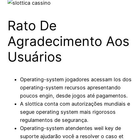
Rato De
Agradecimento Aos
Usuários
Operating-system jogadores acessam los dos
operating-system recursos apresentando
poucos engin, desde jogos até pagamentos.
A slottica conta com autorizações mundiais e
segue operating system mais rigorosos
regulamentos de segurança.
Operating-system atendentes weil key de
suporte ajudarão você a resolver o caso et