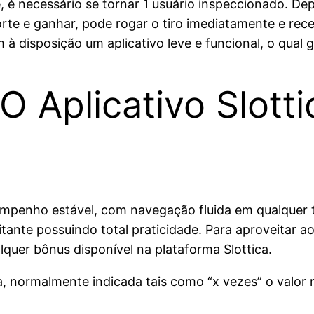
 é necessário se tornar 1 usuário inspeccionado. Dep
rte e ganhar, pode rogar o tiro imediatamente e rec
m à disposição um aplicativo leve e funcional, o qual
 Aplicativo Slotti
empenho estável, com navegação fluida em qualquer t
ante possuindo total praticidade. Para aproveitar ao
lquer bônus disponível na plataforma Slottica.
, normalmente indicada tais como “x vezes” o valor 