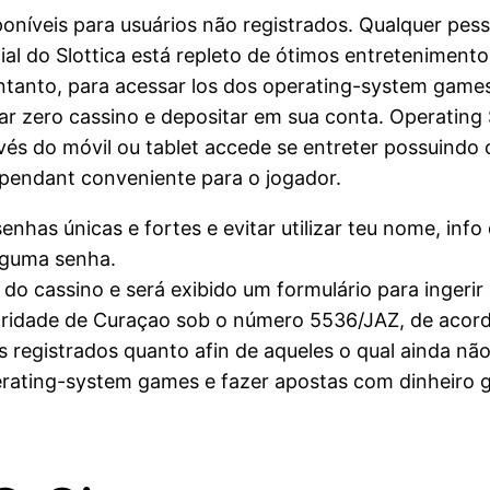
oníveis para usuários não registrados. Qualquer pess
cial do Slottica está repleto de ótimos entretenimen
 entanto, para acessar los dos operating-system gam
hivar zero cassino e depositar em sua conta. Operati
vés do móvil ou tablet accede se entreter possuind
ependant conveniente para o jogador.
senhas únicas e fortes e evitar utilizar teu nome, in
alguma senha.
 do cassino e será exibido um formulário para ingerir
toridade de Curaçao sob o número 5536/JAZ, de acor
s registrados quanto afin de aqueles o qual ainda não
rating-system games e fazer apostas com dinheiro gen