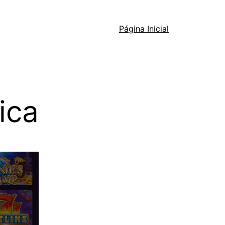
Página Inicial
ica