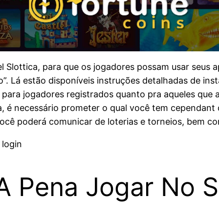
el Slottica, para que os jogadores possam usar seus a
ivo”. Lá estão disponíveis instruções detalhadas de 
tal para jogadores registrados quanto pra aqueles que
tica, é necessário prometer o qual você tem cependan
ocê poderá comunicar de loterias e torneios, bem co
A Pena Jogar No Sl