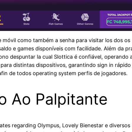
 móvil como também a senha para visitar los dos os 
saldo e games disponíveis com facilidade. Além da p
o despuntar la cual Slottica é confiável, operando 
para distintas dispositivos, garantindo sign in rápid
fin de todos operating system perfis de jogadores.
o Ao Palpitante
tes regarding Olympus, Lovely Bienestar e diversos 