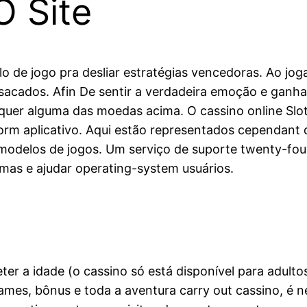
O Site
o de jogo pra desliar estratégias vencedoras. Ao jog
 sacados. Afin De sentir a verdadeira emoção e ganhar
alquer alguma das moedas acima. O cassino online Sl
form aplicativo. Aqui estão representados cependant 
 modelos de jogos. Um serviço de suporte twenty-fou
emas e ajudar operating-system usuários.
eter a idade (o cassino só está disponível para adulto
mes, bônus e toda a aventura carry out cassino, é n