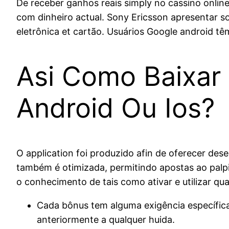
De receber ganhos reais simply no cassino online,
com dinheiro actual. Sony Ericsson apresentar so
eletrônica et cartão. Usuários Google android tê
Asi Como Baixar O
Android Ou Ios?
O application foi produzido afin de oferecer des
também é otimizada, permitindo apostas ao palpit
o conhecimento de tais como ativar e utilizar qua
Cada bônus tem alguma exigência específica
anteriormente a qualquer huida.