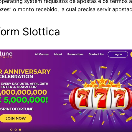
erating system requisitos de apostas e os termos a
zes” o monto recebido, la cual precisa servir aposta
orm Slottica