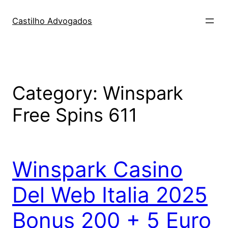
Skip
to
Castilho Advogados
content
Category:
Winspark
Free Spins 611
Winspark Casino
Del Web Italia 2025
Bonus 200 + 5 Euro